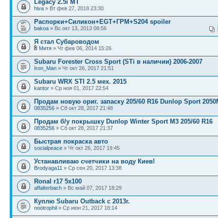
Legacy 2.5i MT
hiva
» Вт фев 27, 2018 23:30
Распорки+Силикон+EGT+ГРМ+S204 spoiler
bakoa
» Вс окт 13, 2013 08:56
Я стал Субароводом
Митя
» Чт фев 06, 2014 15:26
Subaru Forester Cross Sport (STi в наличии) 2006-2007
Iron_Man
» Чт окт 26, 2017 21:51
Subaru WRX STI 2.5 мех. 2015
kantor
» Ср ноя 01, 2017 22:54
Продам новую ориг. запаску 205/60 R16 Dunlop Sport 205
0835256
» Сб окт 28, 2017 21:48
Продам б/у покрышку Dunlop Winter Sport M3 205/60 R16
0835256
» Сб окт 28, 2017 21:37
Быстрая покраска авто
socialpeace
» Чт окт 26, 2017 19:45
Устанавливаю счетчики на воду Киев!
Brodyaga11
» Ср сен 20, 2017 13:38
Ronal r17 5x100
affalterbach
» Вс май 07, 2017 18:29
Куплю Subaru Outback с 2013г.
nootrophil
» Ср июн 21, 2017 18:14