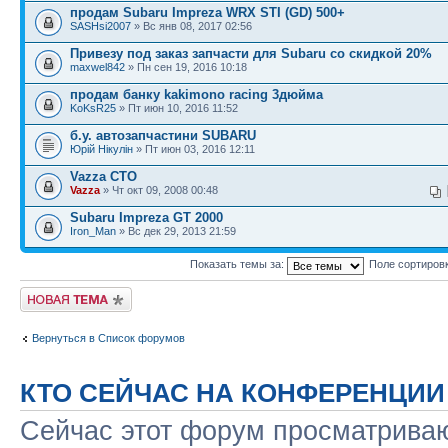
продам Subaru Impreza WRX STI (GD) 500+
SASHsi2007
» Вс янв 08, 2017 02:56
Привезу под заказ запчасти для Subaru со скидкой 20%
maxwel842
» Пн сен 19, 2016 10:18
продам банку kakimono racing 3дюйма
KoKsR25
» Пт июн 10, 2016 11:52
б.у. автозапчастини SUBARU
Юрій Нікулін
» Пт июн 03, 2016 12:11
Vazza СТО
Vazza
» Чт окт 09, 2008 00:48
Subaru Impreza GT 2000
Iron_Man
» Вс дек 29, 2013 21:59
Показать темы за:
Поле сортиров
Новая тема
Вернуться в Список форумов
КТО СЕЙЧАС НА КОНФЕРЕНЦИИ
Сейчас этот форум просматриваю