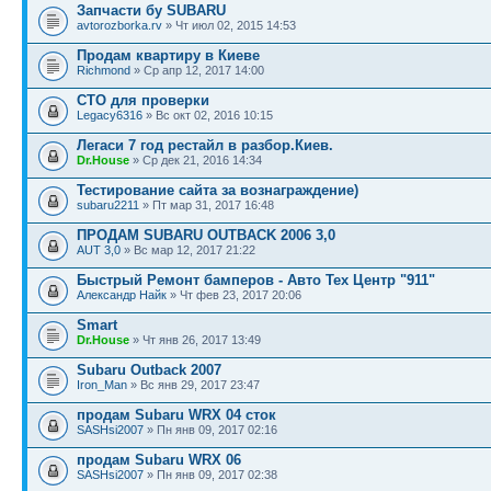
Запчасти бу SUBARU
avtorozborka.rv
» Чт июл 02, 2015 14:53
Продам квартиру в Киеве
Richmond
» Ср апр 12, 2017 14:00
СТО для проверки
Legacy6316
» Вс окт 02, 2016 10:15
Легаси 7 год рестайл в разбор.Киев.
Dr.House
» Ср дек 21, 2016 14:34
Тестирование сайта за вознаграждение)
subaru2211
» Пт мар 31, 2017 16:48
ПРОДАМ SUBARU OUTBACK 2006 3,0
AUT 3,0
» Вс мар 12, 2017 21:22
Быстрый Ремонт бамперов - Авто Тех Центр "911"
Александр Найк
» Чт фев 23, 2017 20:06
Smart
Dr.House
» Чт янв 26, 2017 13:49
Subaru Outback 2007
Iron_Man
» Вс янв 29, 2017 23:47
продам Subaru WRX 04 сток
SASHsi2007
» Пн янв 09, 2017 02:16
продам Subaru WRX 06
SASHsi2007
» Пн янв 09, 2017 02:38