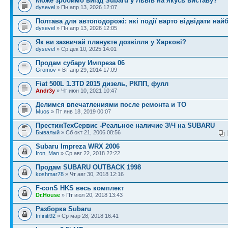
Може зробимо виїзд Subaru у Львів на якусь виставу?
dysevel
» Пн апр 13, 2026 12:07
Полтава для автоподорожі: які події варто відвідати най
dysevel
» Пн апр 13, 2026 12:05
Як ви зазвичай плануєте дозвілля у Харкові?
dysevel
» Ср дек 10, 2025 14:01
Продам субару Импреза 06
Gromov
» Вт апр 29, 2014 17:09
Fiat 500L 1.3TD 2015 дизель, РКПП, фулл
Andr3y
» Чт июн 10, 2021 10:47
Делимся впечатлениями после ремонта и ТО
Muos
» Пт янв 18, 2019 00:07
ПрестижТехСервис -Реальное наличие З\Ч на SUBARU
Бывалый
» Сб окт 21, 2006 08:56
Subaru Impreza WRX 2006
Iron_Man
» Ср авг 22, 2018 22:22
Продам SUBARU OUTBACK 1998
koshmar78
» Чт авг 30, 2018 12:16
F-conS HKS весь комплект
Dr.House
» Пт июл 20, 2018 13:43
Разборка Subaru
Infiniti92
» Ср мар 28, 2018 16:41