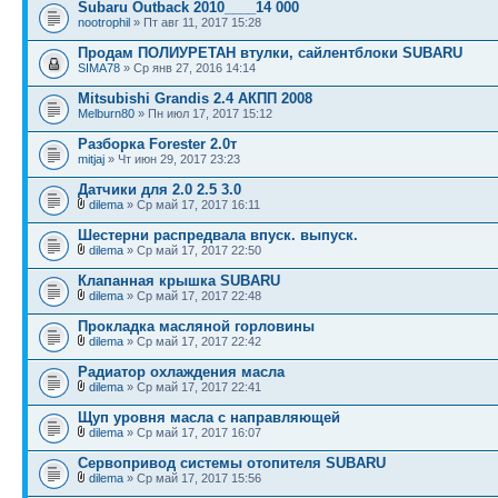
Subaru Outback 2010____14 000
nootrophil
» Пт авг 11, 2017 15:28
Продам ПОЛИУРЕТАН втулки, сайлентблоки SUBARU
SIMA78
» Ср янв 27, 2016 14:14
Mitsubishi Grandis 2.4 АКПП 2008
Melburn80
» Пн июл 17, 2017 15:12
Разборка Forester 2.0т
mitjaj
» Чт июн 29, 2017 23:23
Датчики для 2.0 2.5 3.0
dilema
» Ср май 17, 2017 16:11
Шестерни распредвала впуск. выпуск.
dilema
» Ср май 17, 2017 22:50
Клапанная крышка SUBARU
dilema
» Ср май 17, 2017 22:48
Прокладка масляной горловины
dilema
» Ср май 17, 2017 22:42
Радиатор охлаждения масла
dilema
» Ср май 17, 2017 22:41
Щуп уровня масла с направляющей
dilema
» Ср май 17, 2017 16:07
Сервопривод системы отопителя SUBARU
dilema
» Ср май 17, 2017 15:56