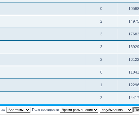
0
1059
2
1497
3
1768
3
1692
2
1612
0
1104
1
1229
2
1441
 за:
Поле сортировки