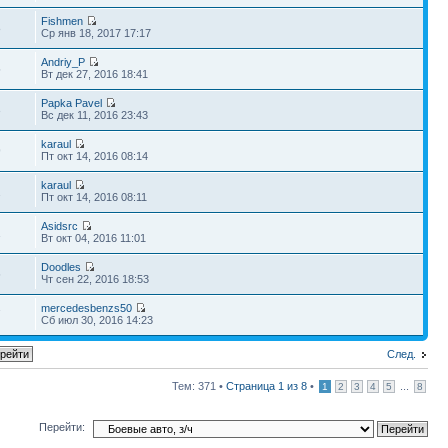
Fishmen
8
Ср янв 18, 2017 17:17
Andriy_P
5
Вт дек 27, 2016 18:41
Papka Pavel
3
Вс дек 11, 2016 23:43
karaul
9
Пт окт 14, 2016 08:14
karaul
2
Пт окт 14, 2016 08:11
Asidsrc
1
Вт окт 04, 2016 11:01
Doodles
6
Чт сен 22, 2016 18:53
mercedesbenzs50
7
Сб июл 30, 2016 14:23
След.
Тем: 371 •
Страница
1
из
8
•
...
1
2
3
4
5
8
Перейти: