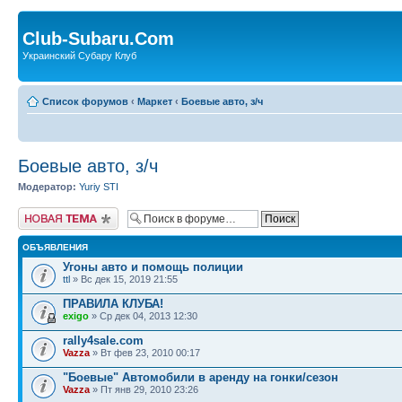
Club-Subaru.Com
Украинский Субару Клуб
Список форумов
‹
Маркет
‹
Боевые авто, з/ч
Боевые авто, з/ч
Модератор:
Yuriy STI
Новая тема
ОБЪЯВЛЕНИЯ
Угоны авто и помощь полиции
ttl
» Вс дек 15, 2019 21:55
ПРАВИЛА КЛУБА!
exigo
» Ср дек 04, 2013 12:30
rally4sale.com
Vazza
» Вт фев 23, 2010 00:17
"Боевые" Автомобили в аренду на гонки/сезон
Vazza
» Пт янв 29, 2010 23:26