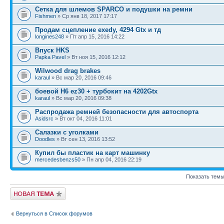
Сетка для шлемов SPARCO и подушки на ремни
Fishmen
» Ср янв 18, 2017 17:17
Продам сцепление exedy, 4294 Gtx и тд
longines248
» Пт апр 15, 2016 14:22
Впуск HKS
Papka Pavel
» Вт ноя 15, 2016 12:12
Wilwood drag brakes
karaul
» Вс мар 20, 2016 09:46
боевой H6 ez30 + турбокит на 4202Gtx
karaul
» Вс мар 20, 2016 09:38
Распродажа ремней безопасности для автоспорта
Asidsrc
» Вт окт 04, 2016 11:01
Салазки с уголками
Doodles
» Вт сен 13, 2016 13:52
Купил бы пластик на карт машинку
mercedesbenzs50
» Пн апр 04, 2016 22:19
Показать темы
Новая тема
Вернуться в Список форумов