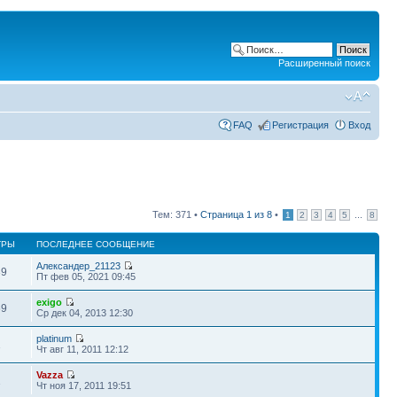
Расширенный поиск
FAQ
Регистрация
Вход
Тем: 371 •
Страница
1
из
8
•
...
1
2
3
4
5
8
ТРЫ
ПОСЛЕДНЕЕ СООБЩЕНИЕ
Александер_21123
39
Пт фев 05, 2021 09:45
exigo
69
Ср дек 04, 2013 12:30
platinum
1
Чт авг 11, 2011 12:12
Vazza
1
Чт ноя 17, 2011 19:51