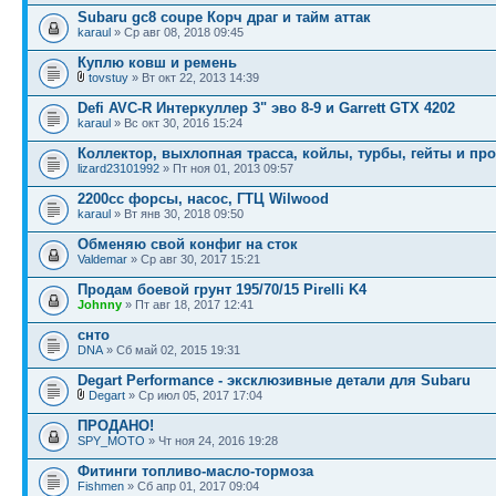
Subaru gc8 coupe Корч драг и тайм аттак
karaul
» Ср авг 08, 2018 09:45
Куплю ковш и ремень
tovstuy
» Вт окт 22, 2013 14:39
Defi AVC-R Интеркуллер 3" эво 8-9 и Garrett GTX 4202
karaul
» Вс окт 30, 2016 15:24
Коллектор, выхлопная трасса, койлы, турбы, гейты и пр
lizard23101992
» Пт ноя 01, 2013 09:57
2200сс форсы, насос, ГТЦ Wilwood
karaul
» Вт янв 30, 2018 09:50
Обменяю свой конфиг на сток
Valdemar
» Ср авг 30, 2017 15:21
Продам боевой грунт 195/70/15 Pirelli K4
Johnny
» Пт авг 18, 2017 12:41
снто
DNA
» Сб май 02, 2015 19:31
Degart Performance - эксклюзивные детали для Subaru
Degart
» Ср июл 05, 2017 17:04
ПРОДАНО!
SPY_MOTO
» Чт ноя 24, 2016 19:28
Фитинги топливо-масло-тормоза
Fishmen
» Сб апр 01, 2017 09:04