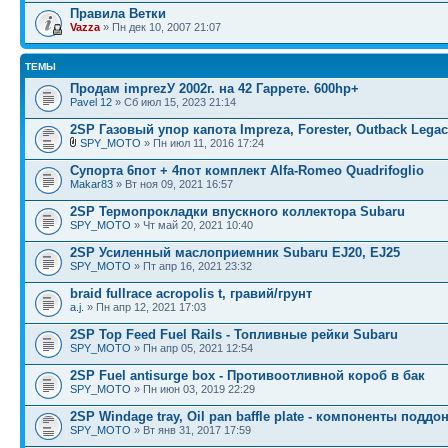
Правила Ветки
Vazza
» Пн дек 10, 2007 21:07
ТЕМЫ
Продам imprezУ 2002г. на 42 Гаррете. 600hp+
Pavel 12
» Сб июл 15, 2023 21:14
2SP Газовый упор капота Impreza, Forester, Outback Lega
SPY_MOTO
» Пн июл 11, 2016 17:24
Супорта 6пот + 4пот комплект Alfa-Romeo Quadrifoglio
Makar83
» Вт ноя 09, 2021 16:57
2SP Термопрокладки впускного коллектора Subaru
SPY_MOTO
» Чт май 20, 2021 10:40
2SP Усиленный маслоприемник Subaru EJ20, EJ25
SPY_MOTO
» Пт апр 16, 2021 23:32
braid fullrace acropolis t, гравий/грунт
a.j.
» Пн апр 12, 2021 17:03
2SP Top Feed Fuel Rails - Топливные рейки Subaru
SPY_MOTO
» Пн апр 05, 2021 12:54
2SP Fuel antisurge box - Противоотливной короб в бак
SPY_MOTO
» Пн июн 03, 2019 22:29
2SP Windage tray, Oil pan baffle plate - компоненты поддо
SPY_MOTO
» Вт янв 31, 2017 17:59