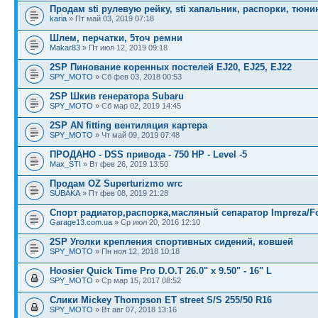
Продам sti рулевую рейку, sti хапальник, распорки, тюни
karia
» Пт май 03, 2019 07:18
Шлем, перчатки, 5точ ремни
Makar83
» Пт июл 12, 2019 09:18
2SP Пинование коренных постелей EJ20, EJ25, EJ22
SPY_MOTO
» Сб фев 03, 2018 00:53
2SP Шкив генератора Subaru
SPY_MOTO
» Сб мар 02, 2019 14:45
2SP AN fitting вентиляция картера
SPY_MOTO
» Чт май 09, 2019 07:48
ПРОДАНО - DSS привода - 750 HP - Level -5
Max_STI
» Вт фев 26, 2019 13:50
Продам OZ Superturizmo wrc
SUBAKA
» Пт фев 08, 2019 21:28
Спорт радиатор,распорка,масляный сепаратор Impreza/Fo
Garage13.com.ua
» Ср июл 20, 2016 12:10
2SP Уголки крепления спортивных сидений, ковшей
SPY_MOTO
» Пн ноя 12, 2018 10:18
Hoosier Quick Time Pro D.O.T 26.0" x 9.50" - 16" L
SPY_MOTO
» Ср мар 15, 2017 08:52
Слики Mickey Thompson ET street S/S 255/50 R16
SPY_MOTO
» Вт авг 07, 2018 13:16