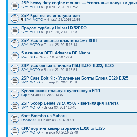
2SP heavy duty engine mounts — Усиленные подушки дви
SPY_MOTO
» Ср июн 12, 2019 11:52
2SP Крепление огнетушителя
SPY_MOTO
» Чт май 28, 2015 11:55
Продам турбину Holset HX52PRO
SPY_MOTO
» Ср сен 30, 2020 11:58
2SP Усилительные пластины 5мт КПП
SPY_MOTO
» Пт сен 25, 2015 13:13
5 датчиков DEFI Advance BF 60mm
Max_STI
» Сб янв 18, 2020 17:04
2SP усиленные шпильки ГБЦ EJ20, EJ22, EJ25
SPY_MOTO
» Вс янв 21, 2018 15:54
2SP Case Bolt Kit - Усиленные Болты Блока EJ20 EJ25
SPY_MOTO
» Пт мар 13, 2020 11:31
Куплю секвентальную кулачковую КПП
sap
» Вт апр 14, 2020 13:07
2SP Scoop Delete WRX 05-07 - вентиляция капота
SPY_MOTO
» Вт окт 03, 2017 16:45
6pot Brembo на Subaru
Ronin2006
» Сб окт 08, 2016 01:04
CNC портинг камер сгорания EJ20 to EJ25
SPY_MOTO
» Пн июн 03, 2019 22:49