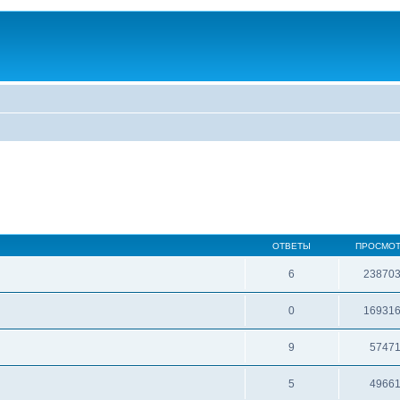
ОТВЕТЫ
ПРОСМО
6
23870
0
16931
9
5747
5
4966