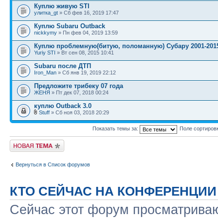
Куплю живую STI
улитка_gt
» Сб фев 16, 2019 17:47
Куплю Subaru Outback
nickkymy
» Пн фев 04, 2019 13:59
Куплю проблемную(битую, поломанную) Субару 2001-201
Yuriy STI
» Вт сен 08, 2015 10:41
Subaru после ДТП
Iron_Man
» Сб янв 19, 2019 22:12
Предложите трибеку 07 года
ЖЕНЯ
» Пт дек 07, 2018 00:24
куплю Outback 3.0
Stuff
» Сб ноя 03, 2018 20:29
Показать темы за:
Поле сортиров
Новая тема
Вернуться в Список форумов
КТО СЕЙЧАС НА КОНФЕРЕНЦИИ
Сейчас этот форум просматриваю