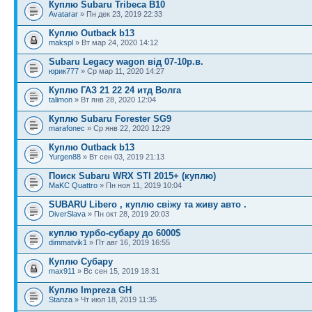
Куплю Subaru Tribeca B10
Avatarar
» Пн дек 23, 2019 22:33
Куплю Outback b13
makspl
» Вт мар 24, 2020 14:12
Subaru Legacy wagon від 07-10р.в.
юрик777
» Ср мар 11, 2020 14:27
Куплю ГАЗ 21 22 24 итд Волга
talimon
» Вт янв 28, 2020 12:04
Куплю Subaru Forester SG9
marafonec
» Ср янв 22, 2020 12:29
Куплю Outback b13
Yurgen88
» Вт сен 03, 2019 21:13
Поиск Subaru WRX STI 2015+ (куплю)
MaKC Quattro
» Пн ноя 11, 2019 10:04
SUBARU Libero , куплю свіжу та живу авто .
DiverSlava
» Пн окт 28, 2019 20:03
куплю турбо-субару до 6000$
dimmatvik1
» Пт авг 16, 2019 16:55
Куплю Субару
max911
» Вс сен 15, 2019 18:31
Куплю Impreza GH
Stanza
» Чт июл 18, 2019 11:35