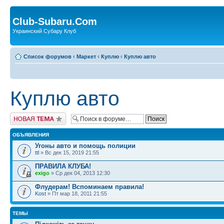
Club-Subaru.Com
Украинский Субару Клуб
Список форумов
‹
Маркет
‹
Куплю
‹
Куплю авто
Куплю авто
Новая тема
ОБЪЯВЛЕНИЯ
Угоны авто и помощь полиции
ttl
» Вс дек 15, 2019 21:55
ПРАВИЛА КЛУБА!
exigo
» Ср дек 04, 2013 12:30
Флудерам! Вспоминаем правила!
Kost
» Пт мар 18, 2011 21:55
ТЕМЫ