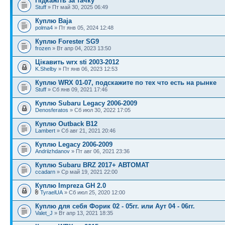
Підкажіть за тачку
Stuff
» Пт май 30, 2025 06:49
Куплю Baja
polma4
» Пт янв 05, 2024 12:48
Куплю Forester SG9
frozen
» Вт апр 04, 2023 13:50
Цікавить wrx sti 2003-2012
K.Shelby
» Пт янв 06, 2023 12:53
Куплю WRX 01-07, подскажите по тех что есть на рынке
Stuff
» Сб янв 09, 2021 17:46
Куплю Subaru Legacy 2006-2009
Denosferatos
» Сб июл 30, 2022 17:05
Куплю Outback B12
Lambert
» Сб авг 21, 2021 20:46
Куплю Legacy 2006-2009
Andriizhdanov
» Пт авг 06, 2021 23:36
Куплю Subaru BRZ 2017+ АВТОМАТ
ccadarn
» Ср май 19, 2021 22:00
Куплю Impreza GH 2.0
TyraelUA
» Сб июл 25, 2020 12:00
Куплю для себя Форик 02 - 05гг. или Аут 04 - 06гг.
Valet_J
» Вт апр 13, 2021 18:35