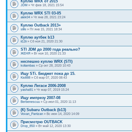
Куплю WRX от 2015
JDM
» Чт фев 18, 2021 15:54
Куплю WRX STI 03-05
alek04
» Чт янв 28, 2021 23:24
Куплю Outback 2013+
slife
» Пт янв 15, 2021 18:34
Куплю аутбек b13
ii12ii
» Сб ноя 21, 2020 21:30
STI JDM до 2000 года реально?
ЖЕНЯ
» Вт ноя 10, 2020 21:33
неспешно куплю WRX (STI)
koliambas
» Ср окт 28, 2020 10:43
Ищу STi. Бюджет пока до 15.
Kio888
» Сб мар 07, 2020 08:43
Куплю Легаси 2006-2008
yasha91
» Чт мар 07, 2019 15:24
Ищу импрезу 2007-08
Berbenescuu
» Ср июл 01, 2020 11:13
(К) Subaru Outback (b13)
Vovan_Partizan
» Вс июн 14, 2020 14:09
Присмотрю OUTBACK
Drop_850
» Вт май 12, 2020 13:30