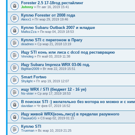
Forester 2.5 17-18год рестайлинг
Johnny
» Пт авг 16, 2019 15:41
Куплю Forester от 2008 года
Alexx1
» Пт мар 29, 2019 19:46
Куплю Subaru Outback 2007 и младше
MafiozZza
» Пн мар 04, 2019 18:53
Куплю STI с перегоном в Прагу
deadneo
» Ср мар 21, 2018 13:19
Ищу STI конь или лиса с dccd под реставрацию
Vinnoleg
» Пт май 03, 2019 11:38
Ищу Subaru Impreza WRX 03-06 год.
BigMan2009
» Вт янв 22, 2019 15:51
Smart Fortwo
Shylight
» Пт апр 19, 2019 12:07
ищу WRX / STI (бюджет 12 - 16 уе)
Ns-skier
» Ср апр 17, 2019 18:53
В поисках STI :) желательно без мотора но можно и с ним
davidian
» Чт фев 07, 2019 16:52
Ищу живой WRX(конь,лису) в пределах разумного
ПашкаGG
» Сб мар 02, 2019 01:15
Куплю STI
Trueman
» Вс мар 10, 2019 21:25