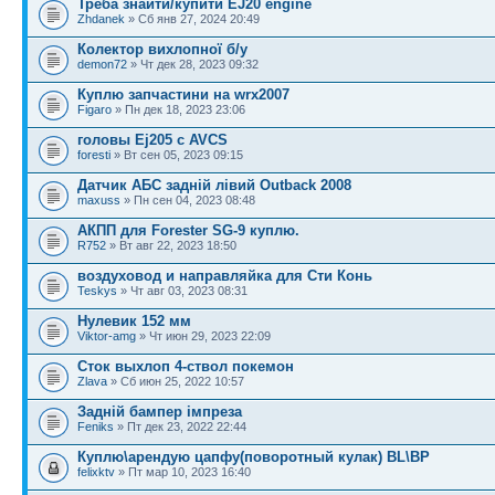
Треба знайти/купити EJ20 engine
Zhdanek
» Сб янв 27, 2024 20:49
Колектор вихлопної б/у
demon72
» Чт дек 28, 2023 09:32
Куплю запчастини на wrx2007
Figaro
» Пн дек 18, 2023 23:06
головы Ej205 с AVCS
foresti
» Вт сен 05, 2023 09:15
Датчик АБС задній лівий Outback 2008
maxuss
» Пн сен 04, 2023 08:48
АКПП для Forester SG-9 куплю.
R752
» Вт авг 22, 2023 18:50
воздуховод и направляйка для Сти Конь
Teskys
» Чт авг 03, 2023 08:31
Нулевик 152 мм
Viktor-amg
» Чт июн 29, 2023 22:09
Сток выхлоп 4-ствол покемон
Zlava
» Сб июн 25, 2022 10:57
Задній бампер імпреза
Feniks
» Пт дек 23, 2022 22:44
Куплю\арендую цапфу(поворотный кулак) BL\BP
felixktv
» Пт мар 10, 2023 16:40