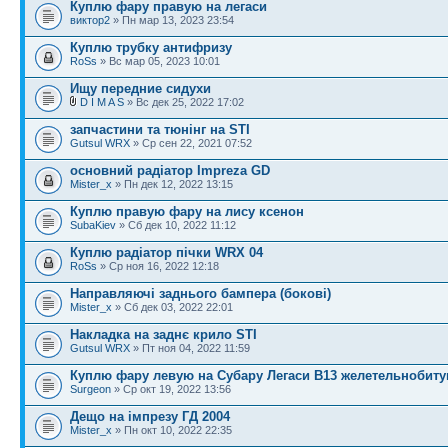
Куплю фару правую на легаси
виктор2
» Пн мар 13, 2023 23:54
Куплю трубку антифризу
RoSs
» Вс мар 05, 2023 10:01
Ищу передние сидухи
D I M A S
» Вс дек 25, 2022 17:02
запчастини та тюнінг на STI
Gutsul WRX
» Ср сен 22, 2021 07:52
основний радіатор Impreza GD
Mister_x
» Пн дек 12, 2022 13:15
Куплю правую фару на лису ксенон
SubaKiev
» Сб дек 10, 2022 11:12
Куплю радіатор пічки WRX 04
RoSs
» Ср ноя 16, 2022 12:18
Направляючі заднього бампера (бокові)
Mister_x
» Сб дек 03, 2022 22:01
Накладка на заднє крило STI
Gutsul WRX
» Пт ноя 04, 2022 11:59
Куплю фару левую на Субару Легаси В13 желетельнобит
Surgeon
» Ср окт 19, 2022 13:56
Дещо на імпрезу ГД 2004
Mister_x
» Пн окт 10, 2022 22:35