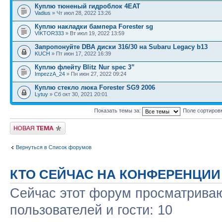
Куплю тюненый гидроблок 4EAT
Vadius
» Чт июл 28, 2022 13:26
Куплю накладки бампера Forester sg
VIKTOR333
» Вт июл 19, 2022 13:59
Запропонуйте DBA диски 316/30 на Subaru Legacy b13
KUCH
» Пт июн 17, 2022 16:39
Куплю флейту Blitz Nur spec 3”
ImpezzA_24
» Пн июн 27, 2022 09:24
Куплю стекло люка Forester SG9 2006
Lytuy
» Сб окт 30, 2021 20:01
Показать темы за:
Поле сортиров
Новая тема
Вернуться в Список форумов
КТО СЕЙЧАС НА КОНФЕРЕНЦИИ
Сейчас этот форум просматриваю
пользователей и гости: 10