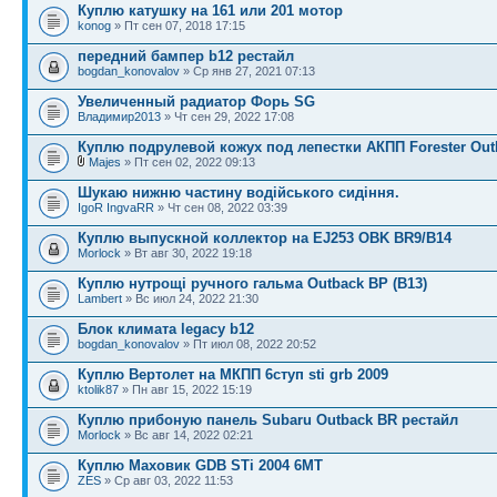
Куплю катушку на 161 или 201 мотор
konog
» Пт сен 07, 2018 17:15
передний бампер b12 рестайл
bogdan_konovalov
» Ср янв 27, 2021 07:13
Увеличенный радиатор Форь SG
Владимир2013
» Чт сен 29, 2022 17:08
Куплю подрулевой кожух под лепестки АКПП Forester Out
Majes
» Пт сен 02, 2022 09:13
Шукаю нижню частину водійського сидіння.
IgoR IngvaRR
» Чт сен 08, 2022 03:39
Куплю выпускной коллектор на EJ253 OBK BR9/B14
Morlock
» Вт авг 30, 2022 19:18
Куплю нутрощі ручного гальма Outback BP (B13)
Lambert
» Вс июл 24, 2022 21:30
Блок климата legacy b12
bogdan_konovalov
» Пт июл 08, 2022 20:52
Куплю Вертолет на МКПП 6ступ sti grb 2009
ktolik87
» Пн авг 15, 2022 15:19
Куплю прибоную панель Subaru Outback BR рестайл
Morlock
» Вс авг 14, 2022 02:21
Куплю Маховик GDB STi 2004 6MT
ZES
» Ср авг 03, 2022 11:53