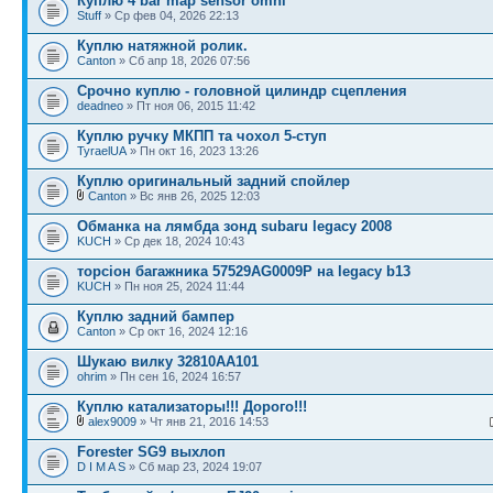
Куплю 4 bar map sensor omni
Stuff
» Ср фев 04, 2026 22:13
Куплю натяжной ролик.
Canton
» Сб апр 18, 2026 07:56
Срочно куплю - головной цилиндр сцепления
deadneo
» Пт ноя 06, 2015 11:42
Куплю ручку МКПП та чохол 5-ступ
TyraelUA
» Пн окт 16, 2023 13:26
Куплю оригинальный задний спойлер
Canton
» Вс янв 26, 2025 12:03
Обманка на лямбда зонд subaru legacy 2008
KUCH
» Ср дек 18, 2024 10:43
торсіон багажника 57529AG0009P на legacy b13
KUCH
» Пн ноя 25, 2024 11:44
Куплю задний бампер
Canton
» Ср окт 16, 2024 12:16
Шукаю вилку 32810AA101
ohrim
» Пн сен 16, 2024 16:57
Куплю катализаторы!!! Дорого!!!
alex9009
» Чт янв 21, 2016 14:53
Forester SG9 выхлоп
D I M A S
» Сб мар 23, 2024 19:07