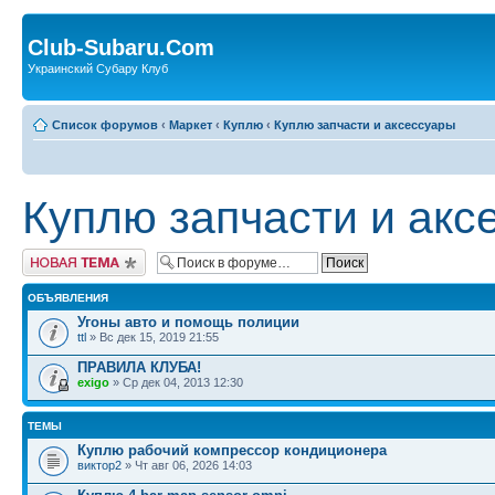
Club-Subaru.Com
Украинский Субару Клуб
Список форумов
‹
Маркет
‹
Куплю
‹
Куплю запчасти и аксессуары
Куплю запчасти и акс
Новая тема
ОБЪЯВЛЕНИЯ
Угоны авто и помощь полиции
ttl
» Вс дек 15, 2019 21:55
ПРАВИЛА КЛУБА!
exigo
» Ср дек 04, 2013 12:30
ТЕМЫ
Куплю рабочий компрессор кондиционера
виктор2
» Чт авг 06, 2026 14:03