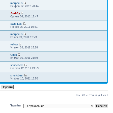
morpheus
0
Вс фев 12, 2012 20:44
Andr3y
7
Ср янв 04, 2012 12:47
Saint Loki
6
Пн дек 26, 2011 10:51
morpheus
1
Вт авг 09, 2011 12:23
yellow
6
Чт июл 28, 2011 15:18
Спец
9
Вт май 10, 2011 21:39
shuricbest
1
Сб фев 12, 2011 13:59
shuricbest
6
Чт фев 10, 2011 15:58
Тем: 20 • Страница
1
из
1
Перейти: