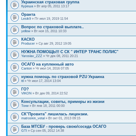
Украинская страховая группа
Куреша
» Вт апр 05, 2011 13:17
Оранта
Lesik9
» Пт июл 19, 2019 11:54
Вопрос по страховой выплате..
yellow
» Вт ноя 15, 2011 10:33
КАСКО
Producer
» Ср авг 29, 2012 19:05
НУЖНА ПОМОЩЬ!!! С СК " ИНТЕР ТРАНС ПОЛИС"
Yaroslav_ZZZ
» Чт дек 08, 2011 20:21
ОСАГО на купленный авто
Canton
» Чт июл 14, 2016 07:05
нужна помощь по страховой PZU Украина
ttl
» Чт июл 17, 2014 13:04
ГО?
VIKON
» Вт дек 09, 2014 22:52
Консультации, советы, примеры из жизни
Тони
» Вт янв 18, 2011 00:00
СК"Провита" лишилась лицензии.
matroskin_vetal
» Вт окт 01, 2013 09:15
База МТСБУ - проверь свою/соседа ОСАГО
GTI
» Ср сен 05, 2012 14:38