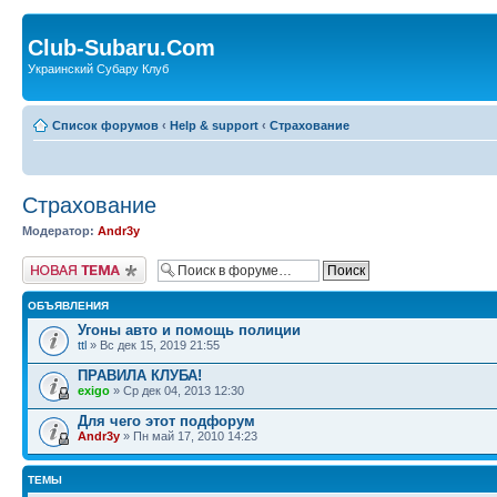
Club-Subaru.Com
Украинский Субару Клуб
Список форумов
‹
Help & support
‹
Страхование
Страхование
Модератор:
Andr3y
Новая тема
ОБЪЯВЛЕНИЯ
Угоны авто и помощь полиции
ttl
» Вс дек 15, 2019 21:55
ПРАВИЛА КЛУБА!
exigo
» Ср дек 04, 2013 12:30
Для чего этот подфорум
Andr3y
» Пн май 17, 2010 14:23
ТЕМЫ