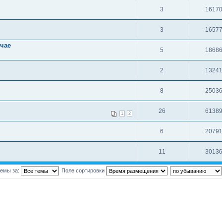
3
1617
3
1657
учае
5
1868
2
1324
8
2503
26
6138
1
2
6
2079
11
3013
темы за:
Поле сортировки