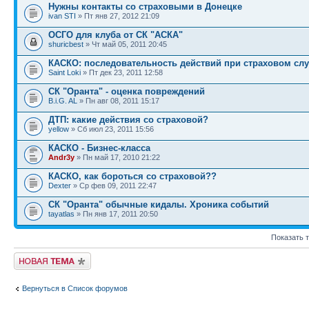
Нужны контакты со страховыми в Донецке
ivan STI
» Пт янв 27, 2012 21:09
ОСГО для клуба от СК "АСКА"
shuricbest
» Чт май 05, 2011 20:45
КАСКО: последовательность действий при страховом сл
Saint Loki
» Пт дек 23, 2011 12:58
СК "Оранта" - оценка повреждений
B.i.G. AL
» Пн авг 08, 2011 15:17
ДТП: какие действия со страховой?
yellow
» Сб июл 23, 2011 15:56
КАСКО - Бизнес-класса
Andr3y
» Пн май 17, 2010 21:22
КАСКО, как бороться со страховой??
Dexter
» Ср фев 09, 2011 22:47
СК "Оранта" обычные кидалы. Хроника событий
tayatlas
» Пн янв 17, 2011 20:50
Показать 
Новая тема
Вернуться в Список форумов