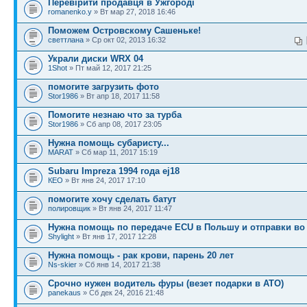
Перевірити продавця в Ужгороді
romanenko.y
» Вт мар 27, 2018 16:46
Поможем Островскому Сашеньке!
светтлана
» Ср окт 02, 2013 16:32
Украли диски WRX 04
1Shot
» Пт май 12, 2017 21:25
помогите загрузить фото
Stor1986
» Вт апр 18, 2017 11:58
Помогите незнаю что за турба
Stor1986
» Сб апр 08, 2017 23:05
Нужна помощь субаристу...
MARAT
» Сб мар 11, 2017 15:19
Subaru Impreza 1994 года ej18
КЕО
» Вт янв 24, 2017 17:10
помогите хочу сделать батут
полировщик
» Вт янв 24, 2017 11:47
Нужна помощь по передаче ECU в Польшу и отправки в
Shylight
» Вт янв 17, 2017 12:28
Нужна помощь - рак крови, парень 20 лет
Ns-skier
» Сб янв 14, 2017 21:38
Срочно нужен водитель фуры (везет подарки в АТО)
panekaus
» Сб дек 24, 2016 21:48