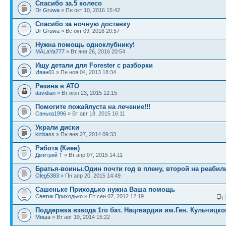
Спасибо за.5 колесо
Dr Gruwa
» Пн окт 10, 2016 15:42
Спасибо за ночную доставку
Dr Gruwa
» Вс окт 09, 2016 20:57
Нужна помощь одноклубнику!
MALaYa777
» Вт янв 26, 2016 20:54
Ищу детали для Forester с разборки
Иван01
» Пн ноя 04, 2013 18:34
Резина в АТО
davidian
» Вт июн 23, 2015 12:15
Помогите пожайлуста на лечение!!!
Санька1996
» Вт авг 18, 2015 16:11
Украли диски
kiribass
» Пн янв 27, 2014 09:33
Работа (Киев)
Дмитрий Т
» Вт апр 07, 2015 14:11
Братья-воины.Один почти год в плену, второй на реабил
Oleg5383
» Пн апр 20, 2015 14:49
Сашеньке Приходько нужна Ваша помощь
Светик Приходько
» Пт сен 07, 2012 12:19
Поддержка взвода 1го бат. Нацгвардии им.Ген. Кульчицко
Миша
» Вт авг 19, 2014 15:22