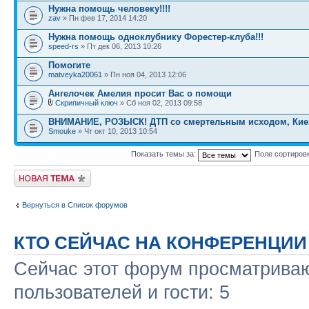
Нужна помощь человеку!!!!
zav
» Пн фев 17, 2014 14:20
Нужна помощь одноклубнику Форестер-клуба!!!
speed-rs
» Пт дек 06, 2013 10:26
Помогите
matveyka20061
» Пн ноя 04, 2013 12:06
Ангелочек Амелия просит Вас о помощи
Скрипичный ключ
» Сб ноя 02, 2013 09:58
ВНИМАНИЕ, РОЗЫСК! ДТП со смертельным исходом, Кие
Smouke
» Чт окт 10, 2013 10:54
Показать темы за:
Поле сортиров
Новая тема
Вернуться в Список форумов
КТО СЕЙЧАС НА КОНФЕРЕНЦИИ
Сейчас этот форум просматриваю
пользователей и гости: 5