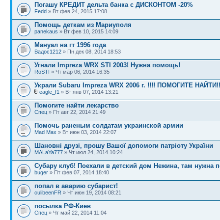
Погашу КРЕДИТ дельта банка с ДИСКОНТОМ -20%
Fedd
» Вт фев 24, 2015 17:08
Помощь деткам из Мариуполя
panekaus
» Вт фев 10, 2015 14:09
Мануал на гт 1996 года
Вадос1212
» Пн дек 08, 2014 18:53
Угнали Impreza WRX STI 2003! Нужна помощь!
RoSTI
» Чт мар 06, 2014 16:35
Украли Subaru Impreza WRX 2006 г. !!!! ПОМОГИТЕ НАЙТИ!! 
eagle_f1
» Вт янв 07, 2014 13:21
Помогите найти лекарство
Спец
» Пт авг 22, 2014 21:49
Помочь раненым солдатам украинской армии
Mad Max
» Вт июн 03, 2014 22:07
Шановні друзі, прошу Вашої допомоги патріоту України
MALaYa777
» Чт июл 24, 2014 10:24
Субару клуб! Поехали в детский дом Нежина, там нужна 
buger
» Пт фев 07, 2014 18:40
попал в аварию субарист!
culibeenFR
» Чт июн 19, 2014 08:21
посылка РФ-Киев
Спец
» Чт май 22, 2014 11:04