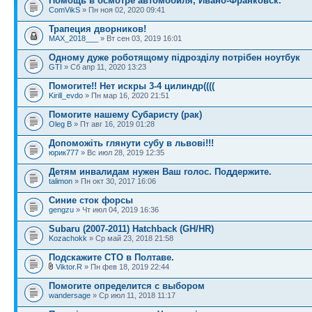
Помощь в осмотре автомобиля, Ивано-Франковск.
ComVikS
» Пн ноя 02, 2020 09:41
Трапеция дворников!
MAX_2018___
» Вт сен 03, 2019 16:01
Одному дуже роботящому підрозділу потрібен ноутбук
GTI
» Сб апр 11, 2020 13:23
Помогите!! Нет искры 3-4 цилиндр((((
Kirill_evdo
» Пн мар 16, 2020 21:51
Помогите нашему Субаристу (рак)
Oleg B
» Пт авг 16, 2019 01:28
Допоможіть глянути субу в львові!!!
юрик777
» Вс июл 28, 2019 12:35
Детям инвалидам нужен Ваш голос. Поддержите.
talimon
» Пн окт 30, 2017 16:06
Синие сток форсы
gengzu
» Чт июл 04, 2019 16:36
Subaru (2007-2011) Hatchback (GH/HR)
Kozachokk
» Ср май 23, 2018 21:58
Подскажите СТО в Полтаве.
Viktor.R
» Пн фев 18, 2019 22:44
Помогите определится с выбором
wandersage
» Ср июл 11, 2018 11:17