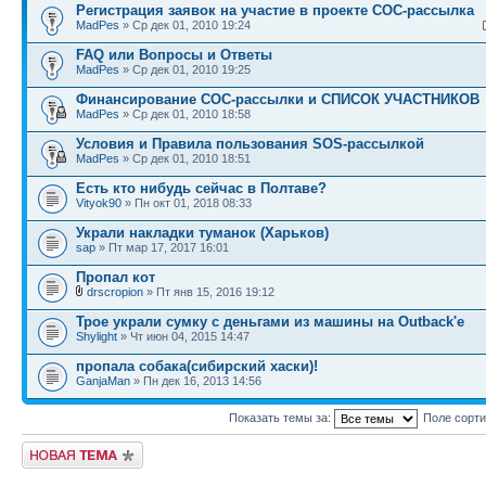
Регистрация заявок на участие в проекте СОС-рассылка
MadPes
» Ср дек 01, 2010 19:24
FAQ или Вопросы и Ответы
MadPes
» Ср дек 01, 2010 19:25
Финансирование СОС-рассылки и СПИСОК УЧАСТНИКОВ
MadPes
» Ср дек 01, 2010 18:58
Условия и Правила пользования SOS-рассылкой
MadPes
» Ср дек 01, 2010 18:51
Есть кто нибудь сейчас в Полтаве?
Vityok90
» Пн окт 01, 2018 08:33
Украли накладки туманок (Харьков)
sap
» Пт мар 17, 2017 16:01
Пропал кот
drscropion
» Пт янв 15, 2016 19:12
Трое украли сумку с деньгами из машины на Outback'e
Shylight
» Чт июн 04, 2015 14:47
пропала собака(сибирский хаски)!
GanjaMan
» Пн дек 16, 2013 14:56
Показать темы за:
Поле сорт
Новая тема