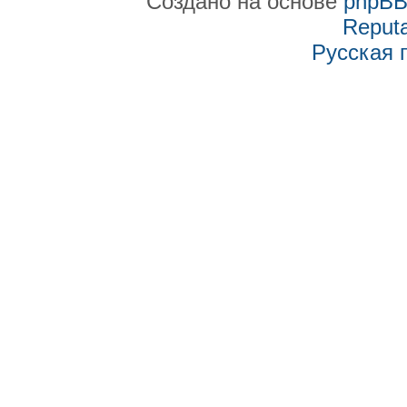
Создано на основе
phpB
Reputa
Русская 