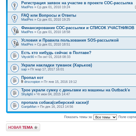
Регистрация заявок на участие в проекте СОС-рассылка
MadPes
» Ср дек 01, 2010 19:24
FAQ или Вопросы и Ответы
MadPes
» Ср дек 01, 2010 19:25
Финансирование СОС-рассылки и СПИСОК УЧАСТНИКОВ
MadPes
» Ср дек 01, 2010 18:58
Условия и Правила пользования SOS-рассылкой
MadPes
» Ср дек 01, 2010 18:51
Есть кто нибудь сейчас в Полтаве?
Vityok90
» Пн окт 01, 2018 08:33
Украли накладки туманок (Харьков)
sap
» Пт мар 17, 2017 16:01
Пропал кот
drscropion
» Пт янв 15, 2016 19:12
Трое украли сумку с деньгами из машины на Outback'e
Shylight
» Чт июн 04, 2015 14:47
пропала собака(сибирский хаски)!
GanjaMan
» Пн дек 16, 2013 14:56
Показать темы за:
Поле сорт
Новая тема