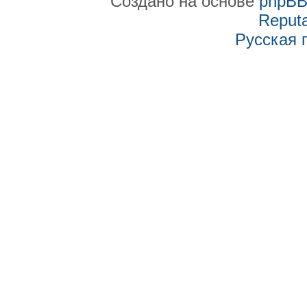
Создано на основе
phpB
Reputa
Русская 