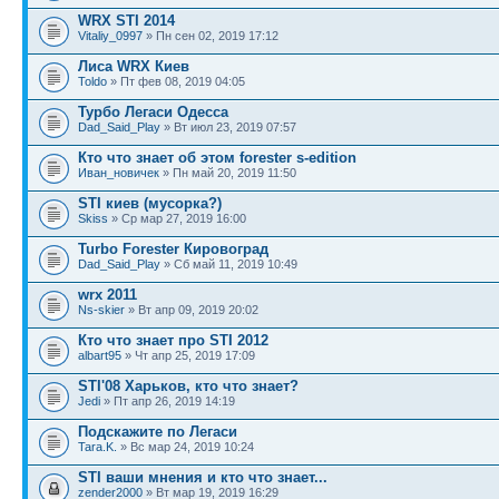
WRX STI 2014
Vitaliy_0997
» Пн сен 02, 2019 17:12
Лиса WRX Киев
Toldo
» Пт фев 08, 2019 04:05
Турбо Легаси Одесса
Dad_Said_Play
» Вт июл 23, 2019 07:57
Кто что знает об этом forester s-edition
Иван_новичек
» Пн май 20, 2019 11:50
STI киев (мусорка?)
Skiss
» Ср мар 27, 2019 16:00
Turbo Forester Кировоград
Dad_Said_Play
» Сб май 11, 2019 10:49
wrx 2011
Ns-skier
» Вт апр 09, 2019 20:02
Кто что знает про STI 2012
albart95
» Чт апр 25, 2019 17:09
STI'08 Харьков, кто что знает?
Jedi
» Пт апр 26, 2019 14:19
Подскажите по Легаси
Tara.K.
» Вс мар 24, 2019 10:24
STI ваши мнения и кто что знает...
zender2000
» Вт мар 19, 2019 16:29