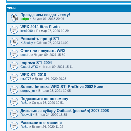
ТЕМЫ
Прежде чем создать тему!
exigo
» Вс дек 01, 2013 20:06
WRX 2014 біла Львів
lorn1990
» Пт мар 27, 2020 10:29
Розкажіть про ці STI
K.Shelby
» Сб янв 07, 2023 11:02
Стоит ли покупать WRX
docdre
» Чт дек 09, 2021 15:39
Impreza STI 2004
Gutsul WRX
» Чт сен 09, 2021 15:11
WRX STI 2016
mrz777
» Вт ноя 24, 2020 20:25
Subaru Impreza WRX STi ProDrive 2002 Киев
sergey_m
» Вт фев 23, 2021 19:05
Подскажите по покемону
RoSs
» Ср дек 16, 2020 10:51
Дизельные субару Outback (рестайл) 2007-2008
Redwolf
» Вт ноя 24, 2020 18:38
Расскажите о машине
RoSs
» Вт ноя 24, 2020 11:02