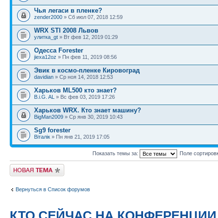
Чья легаси в пленке?
zender2000
» Сб июл 07, 2018 12:59
WRX STI 2008 Львов
улитка_gt
» Вт фев 12, 2019 01:29
Одесса Forester
jiexa12oz
» Пн фев 11, 2019 08:56
Эвик в космо-пленке Кировоград
davidian
» Ср ноя 14, 2018 12:53
Харьков ML500 кто знает?
B.i.G. AL
» Вс фев 03, 2019 17:26
Харьков WRX. Кто знает машину?
BigMan2009
» Ср янв 30, 2019 10:43
Sg9 forester
Віталік
» Пн янв 21, 2019 17:05
Показать темы за:
Поле сортиров
Новая тема
Вернуться в Список форумов
КТО СЕЙЧАС НА КОНФЕРЕНЦИИ