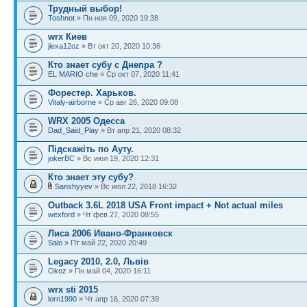
Трудный выбор!
Toshnot
» Пн ноя 09, 2020 19:38
wrx Киев
jiexa12oz
» Вт окт 20, 2020 10:36
Кто знает субу с Днепра ?
EL MARIO che
» Ср окт 07, 2020 11:41
Форестер. Харьков.
Vitaly-airborne
» Ср авг 26, 2020 09:08
WRX 2005 Одесса
Dad_Said_Play
» Вт апр 21, 2020 08:32
Підскажіть по Ауту.
jokerBC
» Вс июл 19, 2020 12:31
Кто знает эту субу?
Sanshyyev
» Вс июл 22, 2018 16:32
Outback 3.6L 2018 USA Front impact + Not actual miles
wexford
» Чт фев 27, 2020 08:55
Лиса 2006 Ивано-Франковск
Salo
» Пт май 22, 2020 20:49
Legacy 2010, 2.0, Львів
Okoz
» Пн май 04, 2020 16:11
wrx sti 2015
lorn1990
» Чт апр 16, 2020 07:39