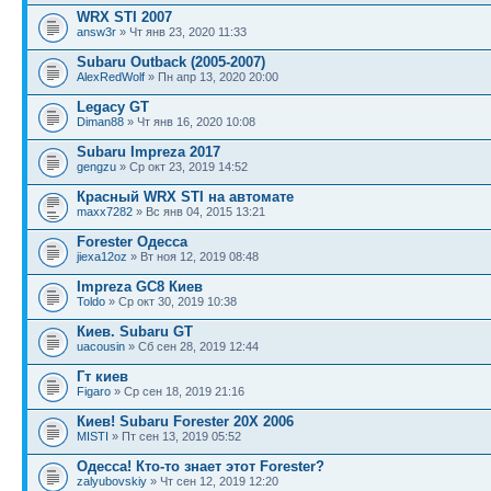
WRX STI 2007
answ3r
» Чт янв 23, 2020 11:33
Subaru Outback (2005-2007)
AlexRedWolf
» Пн апр 13, 2020 20:00
Legacy GT
Diman88
» Чт янв 16, 2020 10:08
Subaru Impreza 2017
gengzu
» Ср окт 23, 2019 14:52
Красный WRX STI на автомате
maxx7282
» Вс янв 04, 2015 13:21
Forester Одесса
jiexa12oz
» Вт ноя 12, 2019 08:48
Impreza GC8 Киев
Toldo
» Ср окт 30, 2019 10:38
Киев. Subaru GT
uacousin
» Сб сен 28, 2019 12:44
Гт киев
Figaro
» Ср сен 18, 2019 21:16
Киев! Subaru Forester 20X 2006
MISTI
» Пт сен 13, 2019 05:52
Одесса! Кто-то знает этот Forester?
zalyubovskiy
» Чт сен 12, 2019 12:20