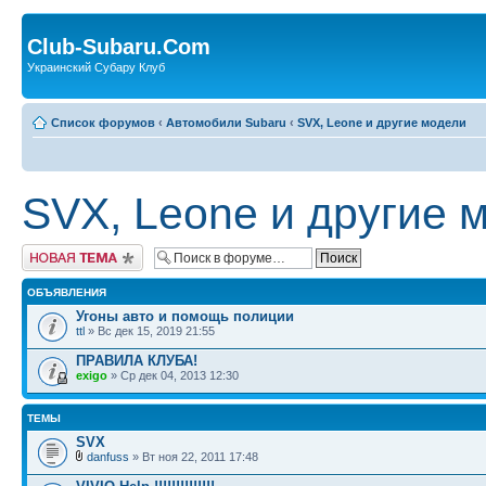
Club-Subaru.Com
Украинский Субару Клуб
Список форумов
‹
Автомобили Subaru
‹
SVX, Leone и другие модели
SVX, Leone и другие 
Новая тема
ОБЪЯВЛЕНИЯ
Угоны авто и помощь полиции
ttl
» Вс дек 15, 2019 21:55
ПРАВИЛА КЛУБА!
exigo
» Ср дек 04, 2013 12:30
ТЕМЫ
SVX
danfuss
» Вт ноя 22, 2011 17:48