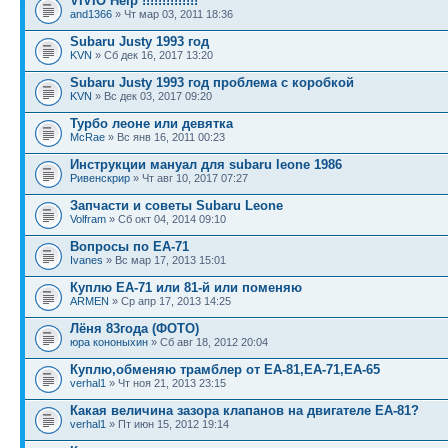
VIVIO Help !!!!!!!!!!!!!!
and1366
» Чт мар 03, 2011 18:36
Subaru Justy 1993 год
KVN
» Сб дек 16, 2017 13:20
Subaru Justy 1993 год проблема с коробкой
KVN
» Вс дек 03, 2017 09:20
Турбо леоне или девятка
McRae
» Вс янв 16, 2011 00:23
Инструкции мануал для subaru leone 1986
Ривенскрир
» Чт авг 10, 2017 07:27
Запчасти и советы Subaru Leone
Volfram
» Сб окт 04, 2014 09:10
Вопросы по ЕА-71
Ivanes
» Вс мар 17, 2013 15:01
Куплю ЕА-71 или 81-й или поменяю
ARMEN
» Ср апр 17, 2013 14:25
Лёня 83года (ФОТО)
юра кононыхин
» Сб авг 18, 2012 20:04
Куплю,обменяю трамблер от ЕА-81,ЕА-71,ЕА-65
verhal1
» Чт ноя 21, 2013 23:15
Какая величина зазора клапанов на двигателе ЕА-81?
verhal1
» Пт июн 15, 2012 19:14