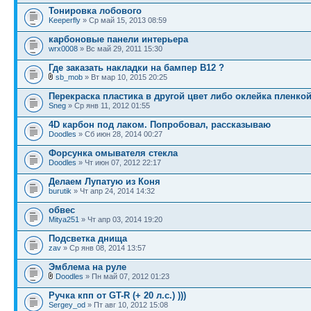
Тонировка лобового
Keeperfly
» Ср май 15, 2013 08:59
карбоновые панели интерьера
wrx0008
» Вс май 29, 2011 15:30
Где заказать накладки на бампер B12 ?
sb_mob
» Вт мар 10, 2015 20:25
Перекраска пластика в другой цвет либо оклейка пленко
Sneg
» Ср янв 11, 2012 01:55
4D карбон под лаком. Попробовал, рассказываю
Doodles
» Сб июн 28, 2014 00:27
Форсунка омывателя стекла
Doodles
» Чт июн 07, 2012 22:17
Делаем Лупатую из Коня
burutik
» Чт апр 24, 2014 14:32
обвес
Mitya251
» Чт апр 03, 2014 19:20
Подсветка днища
zav
» Ср янв 08, 2014 13:57
Эмблема на руле
Doodles
» Пн май 07, 2012 01:23
Ручка кпп от GT-R (+ 20 л.с.) )))
Sergey_od
» Пт авг 10, 2012 15:08