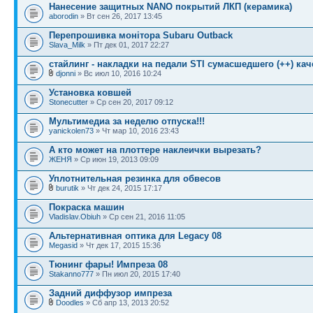
Нанесение защитных NANO покрытий ЛКП (керамика)
aborodin
» Вт сен 26, 2017 13:45
Перепрошивка монітора Subaru Outback
Slava_Milk
» Пт дек 01, 2017 22:27
стайлинг - накладки на педали STI сумасшедшего (++) кач
djonni
» Вс июл 10, 2016 10:24
Установка ковшей
Stonecutter
» Ср сен 20, 2017 09:12
Мультимедиа за неделю отпуска!!!
yanickolen73
» Чт мар 10, 2016 23:43
А кто может на плоттере наклеички вырезать?
ЖЕНЯ
» Ср июн 19, 2013 09:09
Уплотнительная резинка для обвесов
burutik
» Чт дек 24, 2015 17:17
Покраска машин
Vladislav.Obiuh
» Ср сен 21, 2016 11:05
Альтернативная оптика для Legacy 08
Megasid
» Чт дек 17, 2015 15:36
Тюнинг фары! Импреза 08
Stakanno777
» Пн июл 20, 2015 17:40
Задний диффузор импреза
Doodles
» Сб апр 13, 2013 20:52