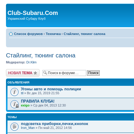
Club-Subaru.Com
Украинский Субару Клуб
Список форумов
‹
Техничка
‹
Стайлинг, тюнинг салона
Стайлинг, тюнинг салона
Модератор:
Dr.Klim
Новая тема
ОБЪЯВЛЕНИЯ
Угоны авто и помощь полиции
ttl
» Вс дек 15, 2019 21:55
ПРАВИЛА КЛУБА!
exigo
» Ср дек 04, 2013 12:30
ТЕМЫ
подсветка приборки,печки,кнопок
Iron_Man
» Пн май 21, 2012 14:56