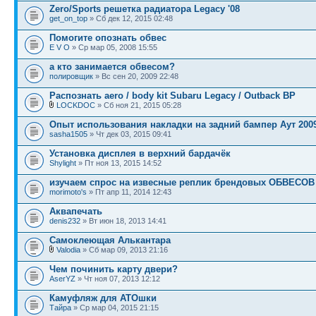
Zero/Sports решетка радиатора Legacy '08
get_on_top
» Сб дек 12, 2015 02:48
Помогите опознать обвес
E V O
» Ср мар 05, 2008 15:55
а кто занимается обвесом?
полировщик
» Вс сен 20, 2009 22:48
Распознать aero / body kit Subaru Legacy / Outback BP
LOCKDOC
» Сб ноя 21, 2015 05:28
Опыт использования накладки на задний бампер Аут 2009
sasha1505
» Чт дек 03, 2015 09:41
Установка дисплея в верхний бардачёк
Shylight
» Пт ноя 13, 2015 14:52
изучаем спрос на извесные реплик брендовых ОБВЕСОВ
morimoto's
» Пт апр 11, 2014 12:43
Аквапечать
denis232
» Вт июн 18, 2013 14:41
Самоклеющая Алькантара
Valodia
» Сб мар 09, 2013 21:16
Чем починить карту двери?
AserYZ
» Чт ноя 07, 2013 12:12
Камуфляж для АТОшки
Тайра
» Ср мар 04, 2015 21:15