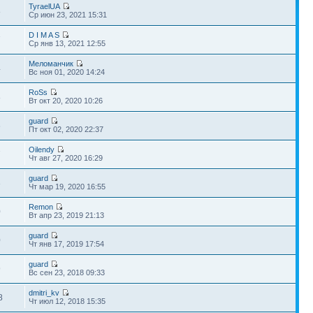
TyraelUA
8
Ср июн 23, 2021 15:31
D I M A S
7
Ср янв 13, 2021 12:55
Меломанчик
4
Вс ноя 01, 2020 14:24
RoSs
8
Вт окт 20, 2020 10:26
guard
6
Пт окт 02, 2020 22:37
Oilendy
7
Чт авг 27, 2020 16:29
guard
3
Чт мар 19, 2020 16:55
Remon
0
Вт апр 23, 2019 21:13
guard
0
Чт янв 17, 2019 17:54
guard
9
Вс сен 23, 2018 09:33
dmitri_kv
8
Чт июл 12, 2018 15:35