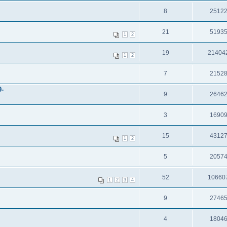
8
2512
21
5193
1
2
19
21404
1
2
7
2152
-
9
2646
3
1690
15
4312
1
2
5
2057
52
10660
1
2
3
4
9
2746
4
1804