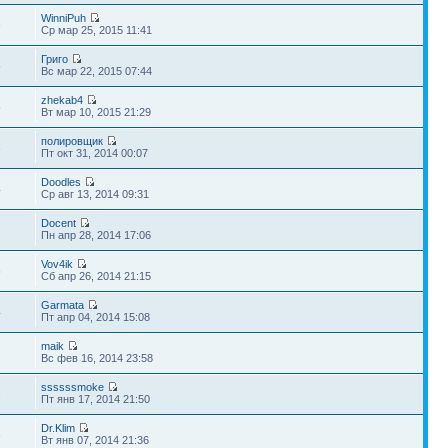
WinniPuh
6
Ср мар 25, 2015 11:41
Григо
5
Вс мар 22, 2015 07:44
zhekab4
5
Вт мар 10, 2015 21:29
полировщик
3
Пт окт 31, 2014 00:07
Doodles
4
Ср авг 13, 2014 09:31
Docent
2
Пн апр 28, 2014 17:06
Vov4ik
5
Сб апр 26, 2014 21:15
Garmata
4
Пт апр 04, 2014 15:08
maik
2
Вс фев 16, 2014 23:58
ssssssmoke
1
Пт янв 17, 2014 21:50
Dr.Klim
6
Вт янв 07, 2014 21:36