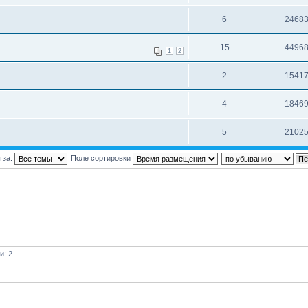
6
2468
15
4496
1
2
2
1541
4
1846
5
2102
 за:
Поле сортировки
и: 2