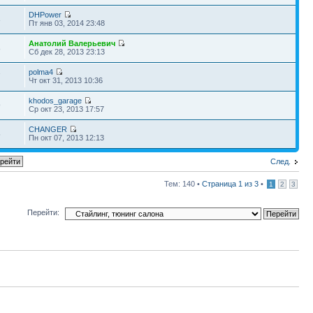
DHPower
3
Пт янв 03, 2014 23:48
Анатолий Валерьевич
8
Сб дек 28, 2013 23:13
polma4
7
Чт окт 31, 2013 10:36
khodos_garage
9
Ср окт 23, 2013 17:57
CHANGER
5
Пн окт 07, 2013 12:13
След.
Тем: 140 •
Страница
1
из
3
•
1
2
3
Перейти: