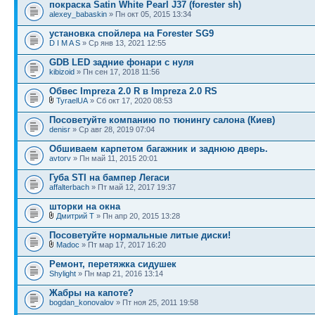
покраска Satin White Pearl J37 (forester sh)
alexey_babaskin
» Пн окт 05, 2015 13:34
установка спойлера на Forester SG9
D I M A S
» Ср янв 13, 2021 12:55
GDB LED задние фонари c нуля
kibizoid
» Пн сен 17, 2018 11:56
Обвес Impreza 2.0 R в Impreza 2.0 RS
TyraelUA
» Сб окт 17, 2020 08:53
Посоветуйте компанию по тюнингу салона (Киев)
denisr
» Ср авг 28, 2019 07:04
Обшиваем карпетом багажник и заднюю дверь.
avtorv
» Пн май 11, 2015 20:01
Губа STI на бампер Легаси
affalterbach
» Пт май 12, 2017 19:37
шторки на окна
Дмитрий Т
» Пн апр 20, 2015 13:28
Посоветуйте нормальные литые диски!
Madoc
» Пт мар 17, 2017 16:20
Ремонт, перетяжка сидушек
Shylight
» Пн мар 21, 2016 13:14
Жабры на капоте?
bogdan_konovalov
» Пт ноя 25, 2011 19:58