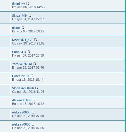
dmitri_kv
0
Вт мар 06, 2018 14:58
Slava_Milk
Пт дек 01, 2017 22:27
djonni
3
Вс ноя 05, 2017 10:12
MAMONT_GT
5
Ср сен 20, 2017 21:02
SubaSTIk
7
Пн авг 07, 2017 23:39
Yara WRX UA
3
Вт апр 25, 2017 01:46
Forester911
7
Вт окт 18, 2016 18:44
Vladislav.Obiuh
4
Ср сен 21, 2016 11:05
AlexandrBear
4
Вс сен 18, 2016 16:18
aleksey0603
0
Сб авг 20, 2016 07:58
aleksey0603
4
Сб авг 20, 2016 07:55