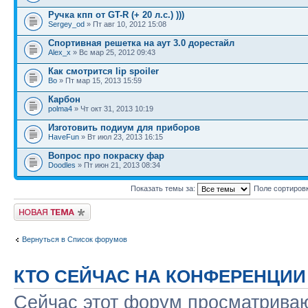
Ручка кпп от GT-R (+ 20 л.с.) )))
Sergey_od
» Пт авг 10, 2012 15:08
Спортивная решетка на аут 3.0 дорестайл
Alex_x
» Вс мар 25, 2012 09:43
Как смотрится lip spoiler
Bo
» Пт мар 15, 2013 15:59
Карбон
polma4
» Чт окт 31, 2013 10:19
Изготовить подиум для приборов
HaveFun
» Вт июл 23, 2013 16:15
Вопрос про покраску фар
Doodles
» Пт июн 21, 2013 08:34
Показать темы за:
Поле сортиров
Новая тема
Вернуться в Список форумов
КТО СЕЙЧАС НА КОНФЕРЕНЦИИ
Сейчас этот форум просматриваю