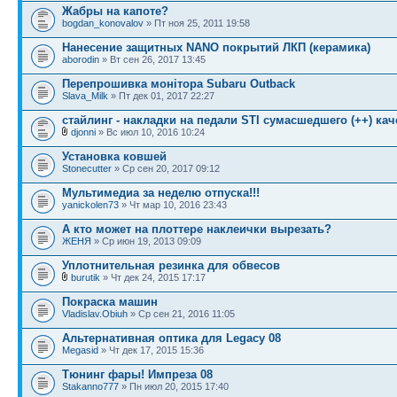
Жабры на капоте?
bogdan_konovalov
» Пт ноя 25, 2011 19:58
Нанесение защитных NANO покрытий ЛКП (керамика)
aborodin
» Вт сен 26, 2017 13:45
Перепрошивка монітора Subaru Outback
Slava_Milk
» Пт дек 01, 2017 22:27
стайлинг - накладки на педали STI сумасшедшего (++) кач
djonni
» Вс июл 10, 2016 10:24
Установка ковшей
Stonecutter
» Ср сен 20, 2017 09:12
Мультимедиа за неделю отпуска!!!
yanickolen73
» Чт мар 10, 2016 23:43
А кто может на плоттере наклеички вырезать?
ЖЕНЯ
» Ср июн 19, 2013 09:09
Уплотнительная резинка для обвесов
burutik
» Чт дек 24, 2015 17:17
Покраска машин
Vladislav.Obiuh
» Ср сен 21, 2016 11:05
Альтернативная оптика для Legacy 08
Megasid
» Чт дек 17, 2015 15:36
Тюнинг фары! Импреза 08
Stakanno777
» Пн июл 20, 2015 17:40