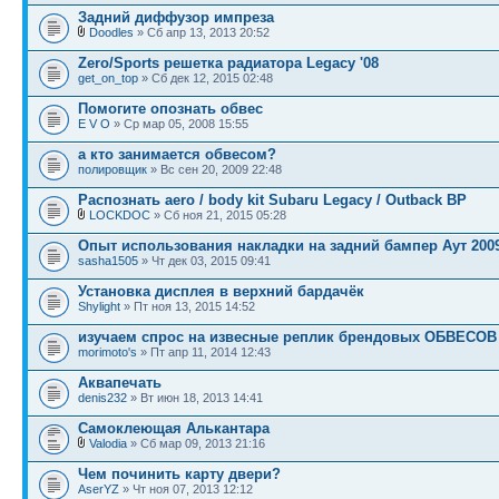
Задний диффузор импреза
Doodles
» Сб апр 13, 2013 20:52
Zero/Sports решетка радиатора Legacy '08
get_on_top
» Сб дек 12, 2015 02:48
Помогите опознать обвес
E V O
» Ср мар 05, 2008 15:55
а кто занимается обвесом?
полировщик
» Вс сен 20, 2009 22:48
Распознать aero / body kit Subaru Legacy / Outback BP
LOCKDOC
» Сб ноя 21, 2015 05:28
Опыт использования накладки на задний бампер Аут 2009
sasha1505
» Чт дек 03, 2015 09:41
Установка дисплея в верхний бардачёк
Shylight
» Пт ноя 13, 2015 14:52
изучаем спрос на извесные реплик брендовых ОБВЕСОВ
morimoto's
» Пт апр 11, 2014 12:43
Аквапечать
denis232
» Вт июн 18, 2013 14:41
Самоклеющая Алькантара
Valodia
» Сб мар 09, 2013 21:16
Чем починить карту двери?
AserYZ
» Чт ноя 07, 2013 12:12