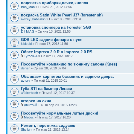
подсветка приборки,печки,кнопок
Iron_Man
» Пн май 21, 2012 14:56
покраска Satin White Pearl J37 (forester sh)
alexey_babaskin
» Пн окт 05, 2015 13:34
установка спойлера на Forester SG9
D I M A S
» Ср янв 13, 2021 12:55
GDB LED задние фонари c нуля
kibizoid
» Пн сен 17, 2018 11:56
Обвес Impreza 2.0 R в Impreza 2.0 RS
TyraelUA
» Сб окт 17, 2020 08:53
Посоветуйте компанию по тюнингу салона (Киев)
denisr
» Ср авг 28, 2019 07:04
Обшиваем карпетом багажник и заднюю дверь.
avtorv
» Пн май 11, 2015 20:01
Губа STI на бампер Легаси
affalterbach
» Пт май 12, 2017 19:37
шторки на окна
Дмитрий Т
» Пн апр 20, 2015 13:28
Посоветуйте нормальные литые диски!
Madoc
» Пт мар 17, 2017 16:20
Ремонт, перетяжка сидушек
Shylight
» Пн мар 21, 2016 13:14