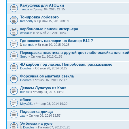
Камуфляж для АТОшки
Тайра
» Ср мар 04, 2015 21:15
Тонировка лобового
Keeperfly
» Ср май 15, 2013 08:59
карбоновые панели интерьера
wrx0008
» Вс май 29, 2011 15:30
Где заказать накладки на бампер B12 ?
sb_mob
» Вт мар 10, 2015 20:25
Перекраска пластика в другой цвет либо оклейка пленко
Sneg
» Ср янв 11, 2012 01:55
4D карбон под лаком. Попробовал, рассказываю
Doodles
» Сб июн 28, 2014 00:27
Форсунка омывателя стекла
Doodles
» Чт июн 07, 2012 22:17
Делаем Лупатую из Коня
burutik
» Чт апр 24, 2014 14:32
обвес
Mitya251
» Чт апр 03, 2014 19:20
Подсветка днища
zav
» Ср янв 08, 2014 13:57
Эмблема на руле
Doodles
» Пн май 07, 2012 01:23