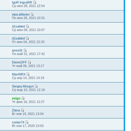
IgoR IngvaRR
8
Ср июл 28, 2021 22:54
юра рібалко
Пн июл 26, 2021 10:31
d1sabled
Ср июн 09, 2021 10:07
d1sabled
8
Пт июн 04, 2021 22:33
answ3r
Пн май 31, 2021 17:42
DimmOFF
1
Чт май 06, 2021 13:17
MaxWRX
Ср апр 14, 2021 14:19
Sergey.Morgun
Ср мар 10, 2021 12:18
exigo
4
Чт фев 18, 2021 12:27
Zlava
8
Вт янв 19, 2021 13:04
ruslan74
1
Вт ноя 17, 2020 13:03