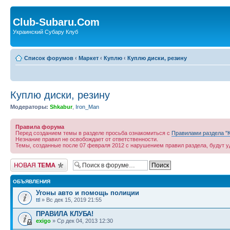
Club-Subaru.Com
Украинский Субару Клуб
Список форумов
‹
Маркет
‹
Куплю
‹
Куплю диски, резину
Куплю диски, резину
Модераторы:
Shkabur
,
Iron_Man
Правила форума
Перед созданием темы в разделе просьба ознакомиться с
Правилами раздела "К
Незнание правил не освобождает от ответственности.
Темы, созданные после 07 февраля 2012 с нарушением правил раздела, будут 
Новая тема
ОБЪЯВЛЕНИЯ
Угоны авто и помощь полиции
ttl
» Вс дек 15, 2019 21:55
ПРАВИЛА КЛУБА!
exigo
» Ср дек 04, 2013 12:30