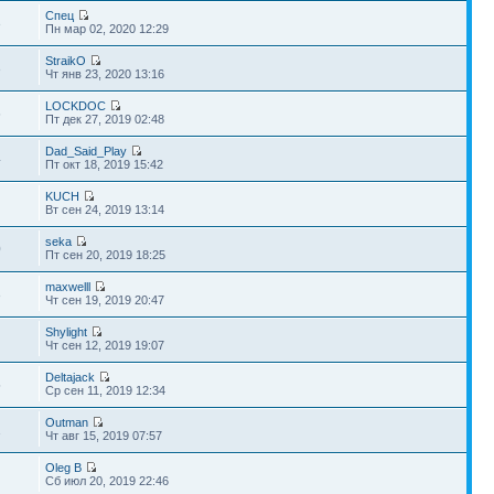
Спец
3
Пн мар 02, 2020 12:29
StraikO
3
Чт янв 23, 2020 13:16
LOCKDOC
6
Пт дек 27, 2019 02:48
Dad_Said_Play
4
Пт окт 18, 2019 15:42
KUCH
Вт сен 24, 2019 13:14
seka
0
Пт сен 20, 2019 18:25
maxwelll
3
Чт сен 19, 2019 20:47
Shylight
Чт сен 12, 2019 19:07
Deltajack
5
Ср сен 11, 2019 12:34
Outman
1
Чт авг 15, 2019 07:57
Oleg B
Сб июл 20, 2019 22:46