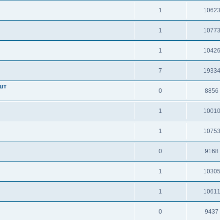
1
1062
1
1077
1
1042
7
1933
шт
0
8856
1
1001
1
1075
0
9168
1
1030
1
1061
0
9437