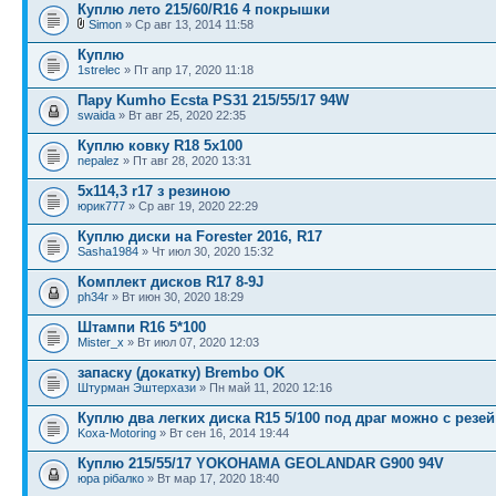
Куплю лето 215/60/R16 4 покрышки
Simon
» Ср авг 13, 2014 11:58
Куплю
1strelec
» Пт апр 17, 2020 11:18
Пару Kumho Ecsta PS31 215/55/17 94W
swaida
» Вт авг 25, 2020 22:35
Куплю ковку R18 5x100
nepalez
» Пт авг 28, 2020 13:31
5х114,3 r17 з резиною
юрик777
» Ср авг 19, 2020 22:29
Куплю диски на Forester 2016, R17
Sasha1984
» Чт июл 30, 2020 15:32
Комплект дисков R17 8-9J
ph34r
» Вт июн 30, 2020 18:29
Штампи R16 5*100
Mister_x
» Вт июл 07, 2020 12:03
запаску (докатку) Brembo OK
Штурман Эштерхази
» Пн май 11, 2020 12:16
Куплю два легких диска R15 5/100 под драг можно с резей
Koxa-Motoring
» Вт сен 16, 2014 19:44
Куплю 215/55/17 YOKOHAMA GEOLANDAR G900 94V
юра рібалко
» Вт мар 17, 2020 18:40