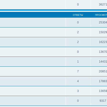
0
3627
ОТВЕТЫ
ПРОСМО
0
2530
2
1502
2
1622
0
1367
1
1443
7
2085
4
1788
3
1365
0
9317