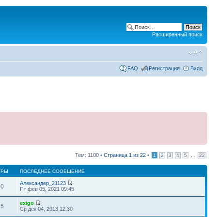
Расширенный поиск
FAQ
Регистрация
Вход
Тем: 1100 •
Страница
1
из
22
•
...
1
2
3
4
5
22
ТРЫ
ПОСЛЕДНЕЕ СООБЩЕНИЕ
Александер_21123
90
Пт фев 05, 2021 09:45
exigo
75
Ср дек 04, 2013 12:30