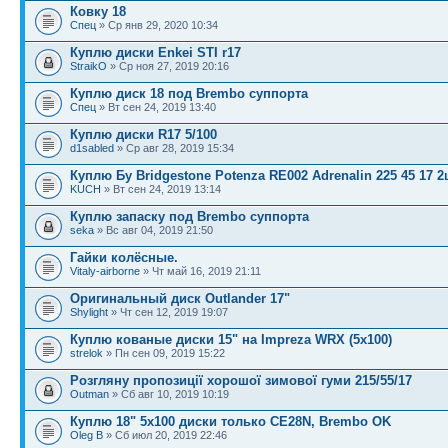
Ковку 18
Спец
» Ср янв 29, 2020 10:34
Куплю диски Enkei STI r17
StraikO
» Ср ноя 27, 2019 20:16
Куплю диск 18 под Brembo суппорта
Спец
» Вт сен 24, 2019 13:40
Куплю диски R17 5/100
d1sabled
» Ср авг 28, 2019 15:34
Куплю Бу Bridgestone Potenza RE002 Adrenalin 225 45 17 2
KUCH
» Вт сен 24, 2019 13:14
Куплю запаску под Brembo суппорта
seka
» Вс авг 04, 2019 21:50
Гайки колёсные.
Vitaly-airborne
» Чт май 16, 2019 21:11
Оригинальный диск Outlander 17"
Shylight
» Чт сен 12, 2019 19:07
Куплю кованые диски 15" на Impreza WRX (5x100)
strelok
» Пн сен 09, 2019 15:22
Розгляну пропозиції хорошої зимової гуми 215/55/17
Outman
» Сб авг 10, 2019 10:19
Куплю 18" 5х100 диски только CE28N, Brembo OK
Oleg B
» Сб июл 20, 2019 22:46