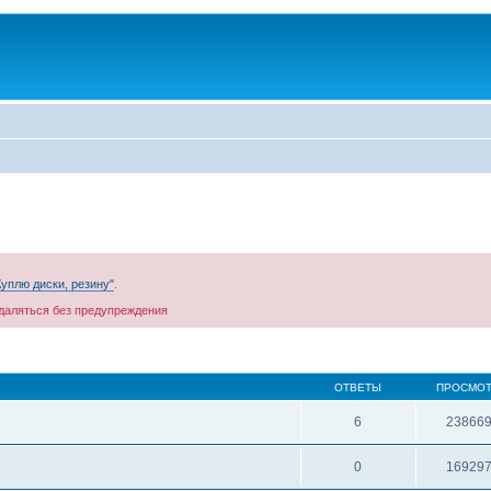
уплю диски, резину"
.
удаляться без предупреждения
ОТВЕТЫ
ПРОСМО
6
23866
0
16929