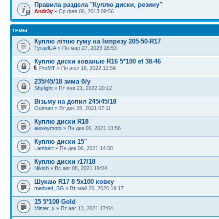
Правила раздела "Куплю диски, резину"
Andr3y
» Ср фев 06, 2013 09:56
ТЕМЫ
Куплю літню гуму на Імпрезу 205-50-R17
TyraelUA
» Пн мар 27, 2023 18:53
Куплю диски кованые R16 5*100 et 38-46
ProMT
» Пн июл 18, 2022 12:56
235/45/18 зима б/у
Shylight
» Пт янв 21, 2022 20:12
Візьму на допил 245/45/18
Outman
» Вт дек 28, 2021 07:11
Куплю диски R18
alexeymoto
» Пн дек 06, 2021 13:56
Куплю диски 15"
Lambert
» Пн дек 06, 2021 14:30
Куплю диски r17/18
Nikish
» Вс авг 08, 2021 19:04
Шукаю R17 8 5х100 ковку
medved_SG
» Вт май 26, 2020 19:17
15 5*100 Gold
Mister_x
» Пт авг 13, 2021 17:04