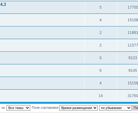
4,3
5
1775
4
1510
2
1188
2
1157
0
9123
0
9145
4
1515
14
3176
 за:
Поле сортировки