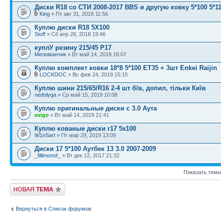
Диски R18 со СТИ 2008-2017 BBS и другую ковку 5*100 5*11
King
» Пт авг 31, 2018 11:56
Куплю диски R18 5X100
Stuff
» Сб апр 28, 2018 19:46
куплУ резину 215/45 Р17
Меломанчик
» Вт май 14, 2019 16:07
Куплю комплект ковки 18*8 5*100 ЕТ35 + 3шт Enkei Raijin
LOCKDOC
» Вс фев 24, 2019 15:15
Куплю шини 215/65/R16 2-4 шт б/в, допил, тільки Київ
nedolyga
» Ср май 15, 2019 10:08
Куплю оригинальные диски с 3.0 Аута
exigo
» Вт май 14, 2019 21:41
Куплю кованые диски r17 5x100
W1nSart
» Пт мар 29, 2019 13:09
Диски 17 5*100 Аутбек 13 3.0 2007-2009
_fillimonof_
» Вт дек 12, 2017 21:32
Показать темы
Новая тема
Вернуться в Список форумов