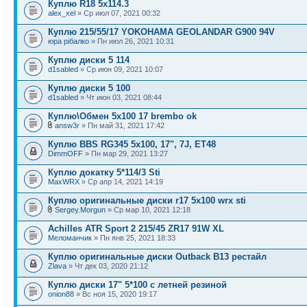
Куплю R18 5x114.3
alex_xel
» Ср июл 07, 2021 00:32
Куплю 215/55/17 YOKOHAMA GEOLANDAR G900 94V
юра рібалко
» Пн июл 26, 2021 10:31
Куплю диски 5 114
d1sabled
» Ср июн 09, 2021 10:07
Куплю диски 5 100
d1sabled
» Чт июн 03, 2021 08:44
Куплю\Обмен 5x100 17 brembo ok
answ3r
» Пн май 31, 2021 17:42
Куплю BBS RG345 5x100, 17", 7J, ЕТ48
DimmOFF
» Пн мар 29, 2021 13:27
Куплю докатку 5*114/3 Sti
MaxWRX
» Ср апр 14, 2021 14:19
Куплю оригинальные диски r17 5х100 wrx sti
Sergey.Morgun
» Ср мар 10, 2021 12:18
Achilles ATR Sport 2 215/45 ZR17 91W XL
Меломанчик
» Пн янв 25, 2021 18:33
Куплю оригинальные диски Outback B13 рестайл
Zlava
» Чт дек 03, 2020 21:12
Куплю диски 17" 5*100 с летней резиной
onion88
» Вс ноя 15, 2020 19:17