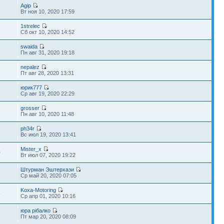
Agip
1
Вт ноя 10, 2020 17:59
1strelec
6
Сб окт 10, 2020 14:52
swaida
Пн авг 31, 2020 19:18
nepalez
Пт авг 28, 2020 13:31
юрик777
Ср авг 19, 2020 22:29
grosser
Пн авг 10, 2020 11:48
ph34r
Вс июл 19, 2020 13:41
Mister_x
0
Вт июл 07, 2020 19:22
Штурман Эштерхази
Ср май 20, 2020 07:05
Koxa-Motoring
5
Ср апр 01, 2020 10:16
юра рібалко
8
Пт мар 20, 2020 08:09