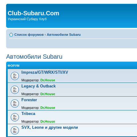
Club-Subaru.Com
Украинский Субару Клуб
Список форумов
‹
Автомобили Subaru
Автомобили Subaru
ФОРУМ
Impreza/GT/WRX/STI/XV
Модератор:
Dr.House
Legacy & Outback
Модератор:
Dr.House
Forester
Модератор:
Dr.House
Tribeca
Модератор:
Dr.House
SVX, Leone и другие модели