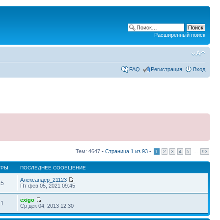
Расширенный поиск
FAQ
Регистрация
Вход
Тем: 4647 •
Страница
1
из
93
•
...
1
2
3
4
5
93
ТРЫ
ПОСЛЕДНЕЕ СООБЩЕНИЕ
Александер_21123
65
Пт фев 05, 2021 09:45
exigo
11
Ср дек 04, 2013 12:30