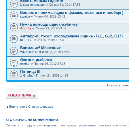
Всех С Новым Годом!!!
юра кононыхин
» Ср дек 31, 2014 17:56
Вопрос к понимающим в физике, механике и вообще )
swaida
» Пн ноя 04, 2019 13:42
Нужна помощь одноклкубнику
Andr3y
» Сб ноя 23, 2019 23:57
Антифриз, тосол, охолоджуюча рідина - G11, G12, G13?
KUCH
» Чт ноя 07, 2019 16:58
Внимание! Мошенник.
WRX2003
» Чт июл 25, 2019 12:21
Охота и рыбалка
скибан
» Пн янв 16, 2012 17:33
Пятница !!!
Grisha
» Пт июл 24, 2009 14:34
Показать темы
Новая тема
Вернуться в Список форумов
КТО СЕЙЧАС НА КОНФЕРЕНЦИИ
Сейчас этот форум просматривают: нет зарегистрированных пользователей и гост