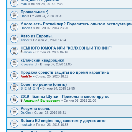
maik
» Вс авг 24, 2014 07:38
Прощальная :)
Dan
» Пт июл 24, 2020 01:31
У кого есть Ротвейлер? Поделитесь опытом эксплуатации
Doodles
» Вс ноя 02, 2014 23:20
Авто из Европы.
sniper
» Сб июн 20, 2020 14:24
НЕМНОГО ЮМОРА ИЛИ "КОЛХОЗНЫЙ ТЮНИНГ"
elinas
» Вт фев 24, 2009 04:16
кЕтайский квадроцикл
Krolivets_d
» Вт апр 07, 2020 11:05
Продажа средств защиты во время карантина
Andr3y
» Ср мар 25, 2020 18:11
Совет по резине (опять)
S_E_M_E_N
» Вт мар 24, 2015 19:55
2019 - Баяны-Шутки - Приколы и много другое
Анатолий Валерьевич
» Ср янв 09, 2019 21:00
Розумна оселя.
Dr.Klim
» Ср авг 28, 2019 06:31
Subaru EJ engine под капотом у других авто
neskwik
» Пн ноя 23, 2015 10:53