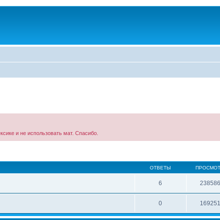
ксике и не использовать мат. Спасибо.
ОТВЕТЫ
ПРОСМО
6
23858
0
16925