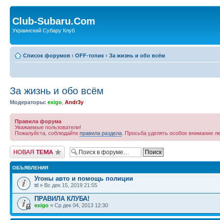
Club-Subaru.Com
Украинский Субару Клуб
Список форумов
‹
OFF-топик
‹
За жизнь и обо всём
За жизнь и обо всём
Модераторы:
exigo
,
Andr3y
Правила форума
Уважаемые пользователи!
Пожалуйста, соблюдайте
правила раздела
. Просьба уделять особое внимание ле
Новая тема
ОБЪЯВЛЕНИЯ
Угоны авто и помощь полиции
ttl
» Вс дек 15, 2019 21:55
ПРАВИЛА КЛУБА!
exigo
» Ср дек 04, 2013 12:30