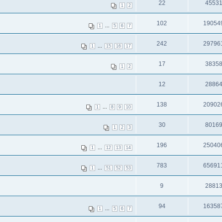
22
4553
1
2
102
19054
...
1
5
6
7
242
29796
...
1
15
16
17
17
3835
1
2
12
2886
138
20902
...
1
8
9
10
30
8016
1
2
3
196
25040
...
1
12
13
14
783
65691
...
1
51
52
53
9
2881
94
16358
...
1
5
6
7