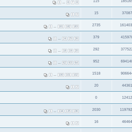
115
18516
...
1
6
7
8
15
3708
1
2
2735
16140
...
1
181
182
183
379
41597
...
1
24
25
26
292
37752
...
1
18
19
20
952
69414
...
1
62
63
64
1518
90664
...
1
100
101
102
20
4436
1
2
0
1241
2030
11979
...
1
134
135
136
16
4646
1
2