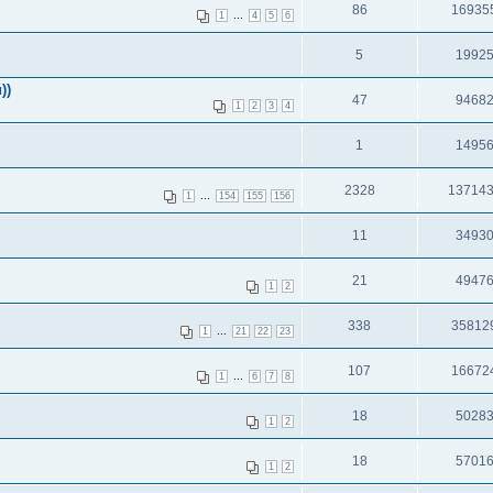
86
16935
...
1
4
5
6
5
1992
))
47
9468
1
2
3
4
1
1495
2328
13714
...
1
154
155
156
11
3493
21
4947
1
2
338
35812
...
1
21
22
23
107
16672
...
1
6
7
8
18
5028
1
2
18
5701
1
2