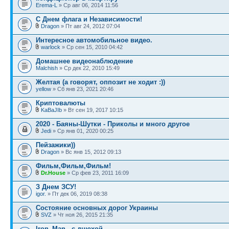
Erema-L
» Ср авг 06, 2014 11:56
С Днем флага и Независимости!
Dragon
» Пт авг 24, 2012 07:04
Интересное автомобильное видео.
warlock
» Ср сен 15, 2010 04:42
Домашнее видеонаблюдение
Malchish
» Ср дек 22, 2010 15:49
Желтая (а говорят, оппозит не ходит :))
yellow
» Сб янв 23, 2021 20:46
Криптовалюты
KaBaJIb
» Вт сен 19, 2017 10:15
2020 - Баяны-Шутки - Приколы и много другое
Jedi
» Ср янв 01, 2020 00:25
Пейзажики))
Dragon
» Вс янв 15, 2012 09:13
Фильм,Фильм,Фильм!
Dr.House
» Ср фев 23, 2011 16:09
З Днем ЗСУ!
igor.
» Пт дек 06, 2019 08:38
Состояние основных дорог Украины
SVZ
» Чт ноя 26, 2015 21:35
Iron_Man - с днюхой