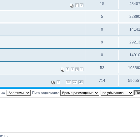
15
4340
1
2
5
2289
0
1414
9
2921
0
1491
53
10356
1
2
3
4
714
59655
...
1
46
47
48
 за:
Поле сортировки
и: 15