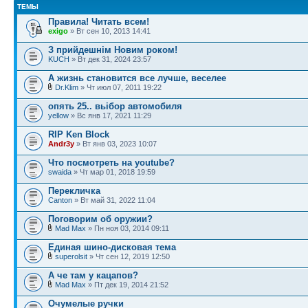
ТЕМЫ
Правила! Читать всем!
exigo
» Вт сен 10, 2013 14:41
З прийдешнім Новим роком!
KUCH
» Вт дек 31, 2024 23:57
А жизнь становится все лучше, веселее
Dr.Klim
» Чт июл 07, 2011 19:22
опять 25.. вьібор автомобиля
yellow
» Вс янв 17, 2021 11:29
RIP Ken Block
Andr3y
» Вт янв 03, 2023 10:07
Что посмотреть на youtube?
swaida
» Чт мар 01, 2018 19:59
Перекличка
Canton
» Вт май 31, 2022 11:04
Поговорим об оружии?
Mad Max
» Пн ноя 03, 2014 09:11
Единая шино-дисковая тема
superolsit
» Чт сен 12, 2019 12:50
А че там у кацапов?
Mad Max
» Пт дек 19, 2014 21:52
Очумелые ручки