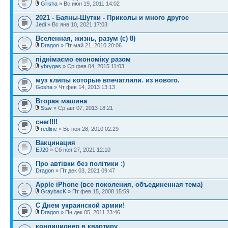
Grisha
» Вс июн 19, 2011 14:02
2021 - Баяны-Шутки - Приколы и много другое
Jedi
» Вс янв 10, 2021 17:03
Вселенная, жизнь, разум (с) 8)
Dragon
» Пт май 21, 2010 20:06
піднімаємо економіку разом
ybrygas
» Ср фев 04, 2015 11:03
муз клипы которые впечатлили. из нового.
Gosha
» Чт фев 14, 2013 13:13
Вторая машина
Stav
» Ср авг 07, 2013 18:21
снег!!!!
redline
» Вс ноя 28, 2010 02:29
Вакцинация
EJ20
» Сб ноя 27, 2021 12:10
Про автівки без політики :)
Dragon
» Пт дек 03, 2021 09:47
Apple iPhone (все поколения, объединенная тема)
GraybacK
» Пт фев 15, 2008 15:59
С Днем украинской армии!
Dragon
» Пн дек 05, 2011 23:46
кондиционер в квартиру