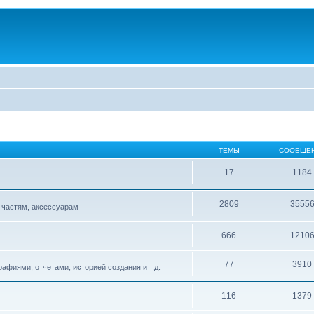
ТЕМЫ
СООБЩЕ
17
1184
2809
3555
 частям, аксессуарам
666
1210
77
3910
афиями, отчетами, историей создания и т.д.
116
1379