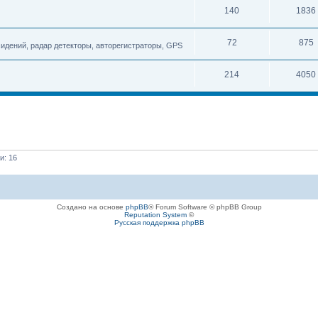
140
1836
72
875
сидений, радар детекторы, авторегистраторы, GPS
214
4050
и: 16
Создано на основе
phpBB
® Forum Software © phpBB Group
Reputation System
©
Русская поддержка phpBB