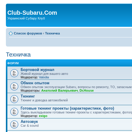
Club-Subaru.Com
Украинский Субару Клуб
Список форумов
‹
Техничка
Техничка
ФОРУМ
Бортовой журнал
Живой журнал для вашего авто
Модератор:
Valodia
Обмен опытом
Обмен опытом эксплуатации Subaru, вопросы по ремонту, ТО, запасным
Модераторы:
Анатолий Валерьевич
,
Dr.House
Тюнинг
Тюнинг и доводка автомобилей
Готовые тюнинг проекты (характеристики, фото)
Здесь выкладываем готовые тюнинг-проекты с характеристиками, фотогр
Модератор:
exigo
Автозвук
Car & sound