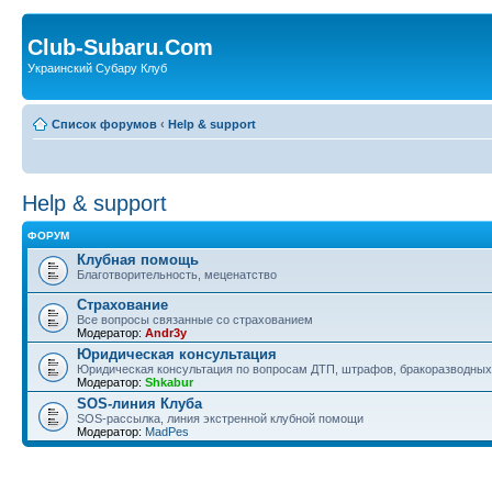
Club-Subaru.Com
Украинский Субару Клуб
Список форумов
‹
Help & support
Help & support
ФОРУМ
Клубная помощь
Благотворительность, меценатство
Страхование
Все вопросы связанные со страхованием
Модератор:
Andr3y
Юридическая консультация
Юридическая консультация по вопросам ДТП, штрафов, бракоразводных 
Модератор:
Shkabur
SOS-линия Клуба
SOS-рассылка, линия экстренной клубной помощи
Модератор:
MadPes