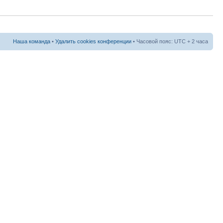
Наша команда
•
Удалить cookies конференции
• Часовой пояс: UTC + 2 часа