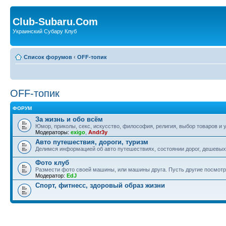
Club-Subaru.Com
Украинский Субару Клуб
Список форумов
‹
OFF-топик
OFF-топик
ФОРУМ
За жизнь и обо всём
Юмор, приколы, секс, искусство, философия, религия, выбор товаров и у
Модераторы:
exigo
,
Andr3y
Авто путешествия, дороги, туризм
Делимся информацией об авто путешествиях, состоянии дорог, дешевых о
Фото клуб
Размести фото своей машины, или машины друга. Пусть другие посмотр
Модератор:
EdJ
Спорт, фитнесс, здоровый образ жизни