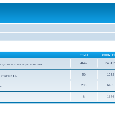
ТЕМЫ
СООБЩЕ
4647
24812
слуг, гороскопы, игры, политика
50
1232
телях и т.д.
236
6485
ят.
8
1666