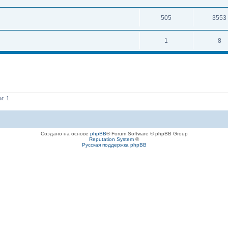
505
3553
1
8
и: 1
Создано на основе
phpBB
® Forum Software © phpBB Group
Reputation System
©
Русская поддержка phpBB