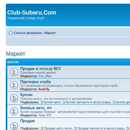
Club-Subaru.Com
Украинский Субару Клуб
Список форумов
‹
Маркет
Маркет
ФОРУМ
Продам в пользу ВСУ
Поможем нашей армии!
Модератор:
Iron_Man
Партнеры клуба
Тут разрешается размещать только обьявления партнеров клуба
Модератор:
Andr3y
Куплю
Покупка всего, что не относится к автомобилям
Подфорумы:
Куплю авто
,
Куплю запчасти и аксессуары
,
Куплю ди
Боевые авто, з/ч
Купля продажа "боевых" автомобилей подготовленных для участия в сор
Модератор:
Yuriy STI
Продам
Подфорумы:
Продам авто, мото
,
Продам запчасти и аксессуары
,