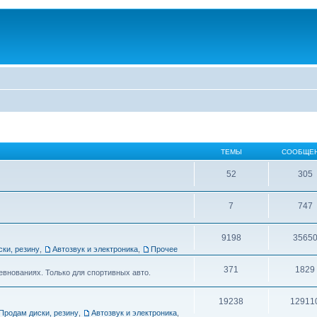
ТЕМЫ
СООБЩЕ
52
305
7
747
9198
3565
ски, резину
,
Автозвук и электроника
,
Прочее
371
1829
евнованиях. Только для спортивных авто.
19238
12911
Продам диски, резину
,
Автозвук и электроника
,