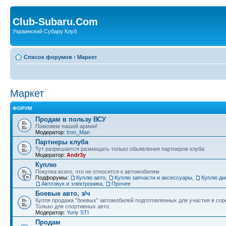
Club-Subaru.Com
Украинский Субару Клуб
Список форумов
‹
Маркет
Маркет
ФОРУМ
Продам в пользу ВСУ
Поможем нашей армии!
Модератор:
Iron_Man
Партнеры клуба
Тут разрешается размещать только обьявления партнеров клуба
Модератор:
Andr3y
Куплю
Покупка всего, что не относится к автомобилям
Подфорумы:
Куплю авто
,
Куплю запчасти и аксессуары
,
Куплю ди
Автозвук и электроника
,
Прочее
Боевые авто, з/ч
Купля продажа "боевых" автомобилей подготовленных для участия в сор
Только для спортивных авто.
Модератор:
Yuriy STI
Продам