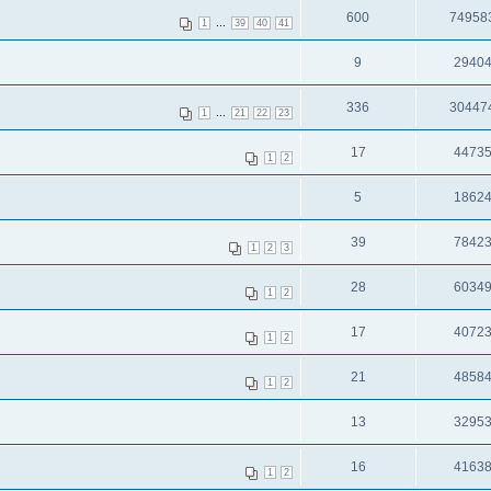
600
74958
...
1
39
40
41
9
2940
336
30447
...
1
21
22
23
17
4473
1
2
5
1862
39
7842
1
2
3
28
6034
1
2
17
4072
1
2
21
4858
1
2
13
3295
16
4163
1
2