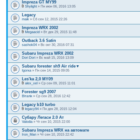
Impreza GT MY99
Shylight
» Пн июн 06, 2016 13:05
Legacy
maik
» Сб сен 12, 2015 22:26
Impreza WRX 2002
Megaacid
» Вт дек 29, 2015 11:48
Outback 3.6 Satin
sashok04
» Вс окт 30, 2016 07:31
Subaru Impreza WRX 2002
Dori Dori
» Вс май 15, 2016 13:09
Subaru forester sh9 Air ride▼
Igorка
» Пн сен 14, 2015 09:05
Les'ka 2,0 MY09
alex_xel
» Ср сен 09, 2015 11:01
Forester sg9 2007
Віталік
» Ср сен 28, 2016 12:42
Legacy b10 turbo
legacy94
» Пн дек 28, 2015 12:04
Субару Легаси 2.0 Ат
Valodia
» Чт сен 10, 2015 22:00
Subaru Impreza WRX на автомате
Iron_Man
» Чт сен 10, 2015 22:42