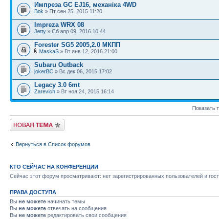
Импреза GC EJ16, механіка 4WD
Bok
» Пт сен 25, 2015 11:20
Impreza WRX 08
Jetty
» Сб апр 09, 2016 10:44
Forester SG5 2005,2.0 МКПП
MaskaS
» Вт янв 12, 2016 21:00
Subaru Outback
jokerBC
» Вс дек 06, 2015 17:02
Legacy 3.0 6mt
Zarevich
» Вт ноя 24, 2015 16:14
Показать 
Новая тема
Вернуться в Список форумов
КТО СЕЙЧАС НА КОНФЕРЕНЦИИ
Сейчас этот форум просматривают: нет зарегистрированных пользователей и гост
ПРАВА ДОСТУПА
Вы
не можете
начинать темы
Вы
не можете
отвечать на сообщения
Вы
не можете
редактировать свои сообщения