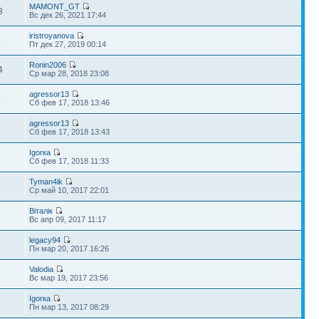
MAMONT_GT
3
Вс дек 26, 2021 17:44
iristroyanova
4
Пт дек 27, 2019 00:14
Ronin2006
4
Ср мар 28, 2018 23:08
agressor13
5
Сб фев 17, 2018 13:46
agressor13
4
Сб фев 17, 2018 13:43
Igorка
3
Сб фев 17, 2018 11:33
Tyman4ik
9
Ср май 10, 2017 22:01
Віталік
3
Вс апр 09, 2017 11:17
legacy94
4
Пн мар 20, 2017 16:26
Valodia
3
Вс мар 19, 2017 23:56
Igorка
8
Пн мар 13, 2017 08:29