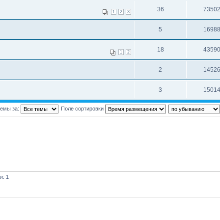
36
7350
1
2
3
5
1698
18
4359
1
2
2
1452
3
1501
темы за:
Поле сортировки
и: 1