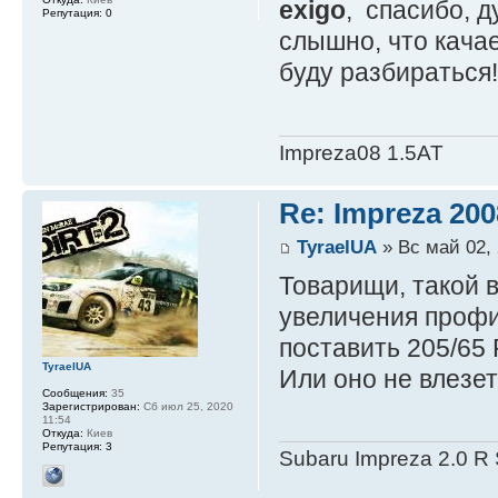
exigo
, спасибо, 
Репутация:
0
слышно, что кача
буду разбираться!
Impreza08 1.5AT
Re: Impreza 20
TyraelUA
» Вс май 02, 
Товарищи, такой в
увеличения профил
поставить 205/65 
TyraelUA
Или оно не влезет 
Сообщения:
35
Зарегистрирован:
Сб июл 25, 2020
11:54
Откуда:
Киев
Репутация:
3
Subaru Impreza 2.0 R 