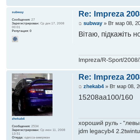
Re: Impreza 20
subway
Сообщения:
27
subway
» Вт мар 08, 2
Зарегистрирован:
Ср дек 17, 2008
00:01
Репутация:
0
Вітаю, підкажіть 
Impreza/R-Sport/200
Re: Impreza 20
zhekab4
» Вт мар 08, 2
15208aa100/160
zhekab4
хороший руль - "левы
Сообщения:
2534
jdm legacyb4 2.2twint
Зарегистрирован:
Ср июн 11, 2008
13:51
Откуда:
одесса-аккерман