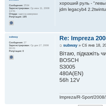
хороший руль - "левы
Сообщения:
2534
jdm legacyb4 2.2twint
Зарегистрирован:
Ср июн 11, 2008
13:51
Откуда:
одесса-аккерман
Репутация:
195
Re: Impreza 20
subway
Сообщения:
27
subway
» Сб янв 18, 2
Зарегистрирован:
Ср дек 17, 2008
00:01
Репутация:
0
Вітаю, підкажіть 
BOSCH
S3005
480A(EN)
56h 12V
Impreza/R-Sport/200