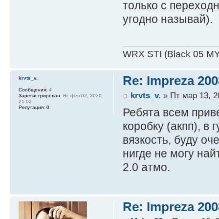
только с переходн
угодно называй).
WRX STI (Black 05 MY
Re: Impreza 20
krvts_v.
Сообщения:
4
krvts_v.
» Пт мар 13, 2
Зарегистрирован:
Вс фев 02, 2020
21:02
Репутация:
0
Ребята всем приве
коробку (акпп), в
вязкость, буду о
нигде не могу най
2.0 атмо.
Re: Impreza 20