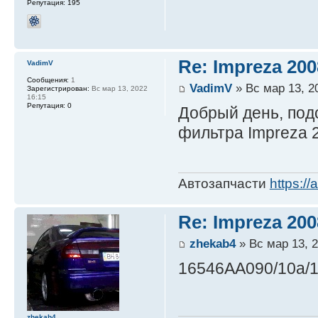
Репутация:
195
Re: Impreza 20
VadimV
Сообщения:
1
VadimV
» Вс мар 13, 2
Зарегистрирован:
Вс мар 13, 2022
16:15
Репутация:
0
Добрый день, под
фильтра Impreza 2
Автозапчасти
https://
Re: Impreza 20
zhekab4
» Вс мар 13, 2
16546AA090/10а/1
zhekab4