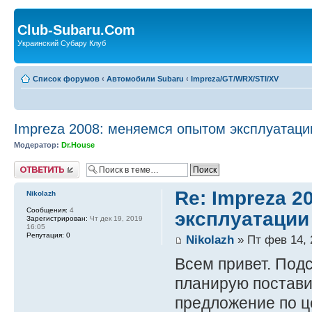
Club-Subaru.Com
Украинский Субару Клуб
Список форумов
‹
Автомобили Subaru
‹
Impreza/GT/WRX/STI/XV
Impreza 2008: меняемся опытом эксплуатаци
Модератор:
Dr.House
Ответить
Re: Impreza 
Nikolazh
Сообщения:
4
эксплуатации
Зарегистрирован:
Чт дек 19, 2019
16:05
Репутация:
0
Nikolazh
» Пт фев 14, 
Всем привет. Подс
планирую постави
предложение по ц