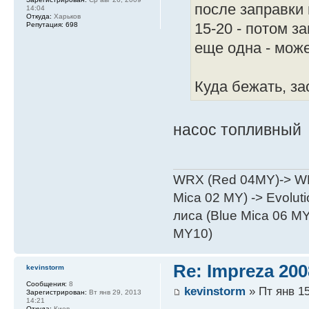
после заправки 
14:04
Откуда:
Харьков
Репутация:
698
15-20 - потом з
еще одна - може
Куда бежать, з
насос топливный
WRX (Red 04MY)-> WRX
Mica 02 MY) -> Evoluti
лиса (Blue Mica 06 MY)
MY10)
Re: Impreza 20
kevinstorm
Сообщения:
8
kevinstorm
» Пт янв 15
Зарегистрирован:
Вт янв 29, 2013
14:21
Откуда:
Киев