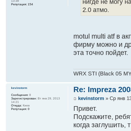
нигде не могу н
13:38
Репутация:
154
2.0 атмо.
motul multi atf в а
фирму можно и др
эта точно пойдет.
WRX STI (Black 05 MY
Re: Impreza 20
kevinstorm
Сообщения:
8
kevinstorm
» Ср янв 13
Зарегистрирован:
Вт янв 29, 2013
14:21
Откуда:
Киев
Привет.
Репутация:
0
Подскажите, ребят
когда заглушить, 