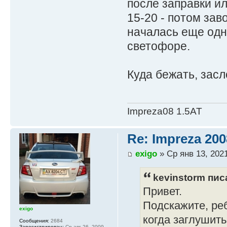
после заправки и
15-20 - потом зав
началась еще одн
светофоре.
Куда бежать, зас
Impreza08 1.5AT
Re: Impreza 20
exigo
» Ср янв 13, 202
kevinstorm писа
Привет.
Подскажите, реб
exigo
когда заглушить
Сообщения:
2684
Зарегистрирован:
Ср авг 26, 2009