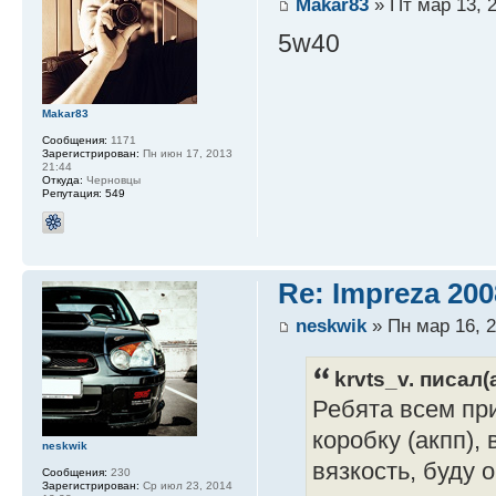
Makar83
» Пт мар 13, 2
5w40
Makar83
Сообщения:
1171
Зарегистрирован:
Пн июн 17, 2013
21:44
Откуда:
Черновцы
Репутация:
549
Re: Impreza 20
neskwik
» Пн мар 16, 2
krvts_v. писал(а
Ребята всем при
коробку (акпп),
neskwik
вязкость, буду
Сообщения:
230
Зарегистрирован:
Ср июл 23, 2014