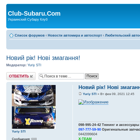
Club-Subaru.Com
Украинский Субару Клуб
Список форумов
‹
Новости автомира и автоспорт
‹
Любительский авто
Новий рік! Нові змагання!
Модератор:
Yuriy STI
Ответить
Новий рік! Нові змаган
Yuriy STI
» Вт фев 09, 2021 12:45
098-995-24-42 Тюнинг и аксессуары
097-777-59-90
Оригинальные запчаст
Yuriy STI
0442099604
X-TEAM
Сообщения:
688