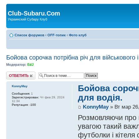
Club-Subaru.Com
Украинский Субару Клуб
Список форумов
‹
OFF-топик
‹
Фото клуб
Бойова сорочка потрібна річ для військового і
Модератор:
EdJ
Ответить
Бойова сорочк
KonnyMay
Сообщения:
1
для водія.
Зарегистрирован:
Чт фев 29, 2024
11:34
Репутация:
-100
KonnyMay
» Вт мар 26,
Розмовляючи про 
увагою такий важл
футболки і кітеля