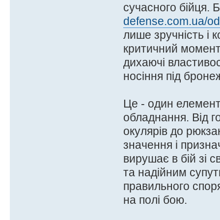
сучасного бійця. 
defense.com.ua/ody
лише зручність і к
критичний момент. 
дихаючі властивос
носіння під броне
Це - один елемент 
обладнання. Від г
окулярів до рюкза
значення і призна
вирушає в бій зі 
та надійним супут
правильного споря
на полі бою.