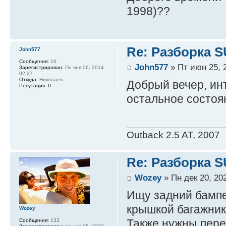
1998)??
Re: Разборка 
John577
Сообщения:
10
John577
» Пт июн 25, 
Зарегистрирован:
Пн янв 06, 2014
02:27
Откуда:
Николаев
Добрый вечер, ин
Репутация:
0
остальное состоян
Outback 2.5 AT, 2007
Re: Разборка 
Wozey
» Пн дек 20, 20
Ищу задний бампе
крышкой багажник
Wozey
Также нужны пере
Сообщения:
133