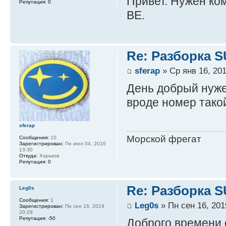
Привет. Нужен ко
Репутация:
0
ВЕ.
Re: Разборка 
sferap
» Ср янв 16, 201
День добрый нуже
вроде номер так
sferap
Морской фрегат
Сообщения:
10
Зарегистрирован:
Пн июл 04, 2016
13:30
Откуда:
Харьков
Репутация:
0
Re: Разборка 
Leg0s
Сообщения:
1
Leg0s
» Пн сен 16, 201
Зарегистрирован:
Пн сен 16, 2019
20:29
Репутация:
-50
Доброго времени с