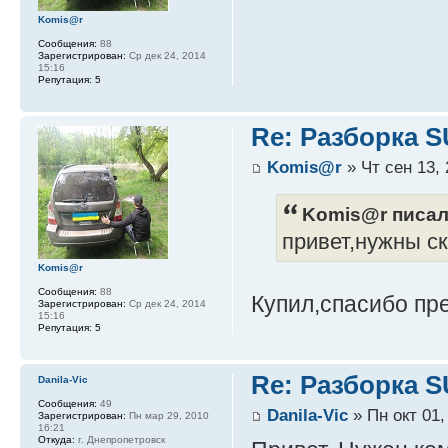
Komis@r
Сообщения:
88
Зарегистрирован:
Ср дек 24, 2014
15:16
Репутация:
5
Re: Разборка 
Komis@r
» Чт сен 13, 
Komis@r писал(
привет,нужны с
Komis@r
Сообщения:
88
Купил,спасибо п
Зарегистрирован:
Ср дек 24, 2014
15:16
Репутация:
5
Re: Разборка 
Danila-Vic
Сообщения:
49
Danila-Vic
» Пн окт 01,
Зарегистрирован:
Пн мар 29, 2010
16:21
Откуда:
г. Днепропетровск