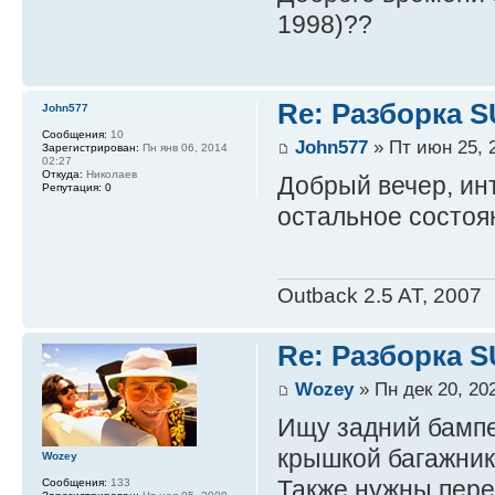
1998)??
Re: Разборка 
John577
Сообщения:
10
John577
» Пт июн 25, 
Зарегистрирован:
Пн янв 06, 2014
02:27
Откуда:
Николаев
Добрый вечер, ин
Репутация:
0
остальное состоян
Outback 2.5 AT, 2007
Re: Разборка 
Wozey
» Пн дек 20, 20
Ищу задний бампе
крышкой багажник
Wozey
Также нужны пере
Сообщения:
133