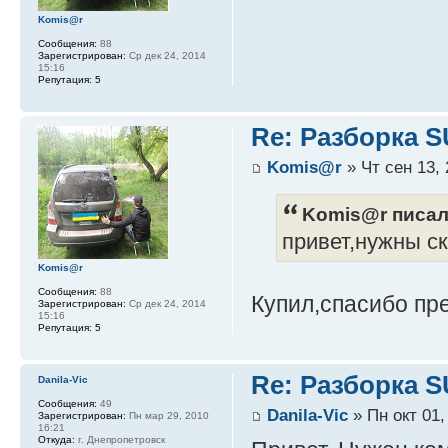
Komis@r
Сообщения:
88
Зарегистрирован:
Ср дек 24, 2014
15:16
Репутация:
5
Re: Разборка 
Komis@r
» Чт сен 13, 
Komis@r писал(
привет,нужны с
Komis@r
Сообщения:
88
Купил,спасибо п
Зарегистрирован:
Ср дек 24, 2014
15:16
Репутация:
5
Re: Разборка 
Danila-Vic
Сообщения:
49
Danila-Vic
» Пн окт 01,
Зарегистрирован:
Пн мар 29, 2010
16:21
Откуда:
г. Днепропетровск