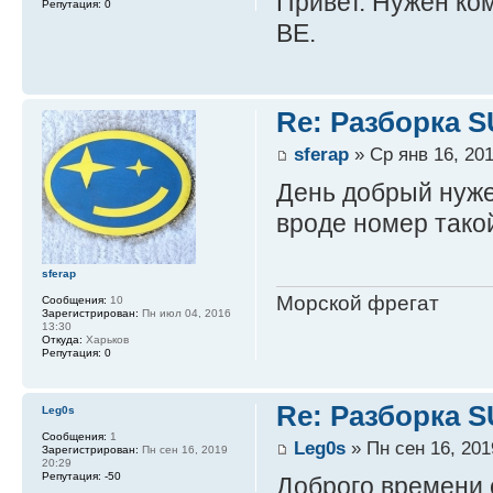
Привет. Нужен ко
Репутация:
0
ВЕ.
Re: Разборка 
sferap
» Ср янв 16, 201
День добрый нуже
вроде номер так
sferap
Морской фрегат
Сообщения:
10
Зарегистрирован:
Пн июл 04, 2016
13:30
Откуда:
Харьков
Репутация:
0
Re: Разборка 
Leg0s
Сообщения:
1
Leg0s
» Пн сен 16, 201
Зарегистрирован:
Пн сен 16, 2019
20:29
Репутация:
-50
Доброго времени с