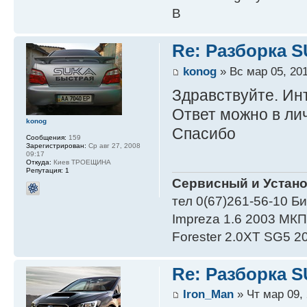
B
Re: Разборка 
konog
» Вс мар 05, 201
Здравствуйте. Ин
Ответ можно в лич
konog
Спасибо
Сообщения:
159
Зарегистрирован:
Ср авг 27, 2008
09:17
Откуда:
Киев ТРОЕЩИНА
Репутация:
1
Сервисный и Устано
тел 0(67)261-56-10 Б
Impreza 1.6 2003 МК
Forester 2.0XT SG5 
Re: Разборка 
Iron_Man
» Чт мар 09, 