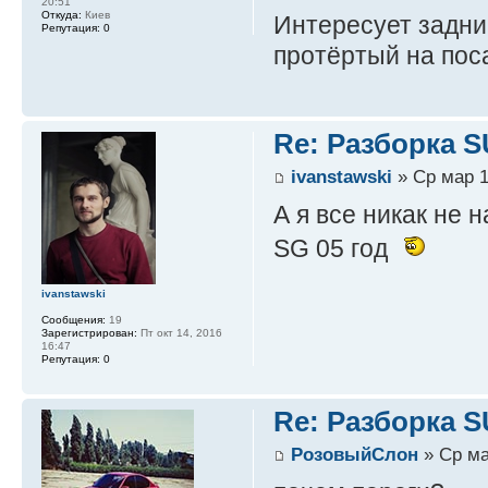
20:51
Откуда:
Киев
Интересует задни
Репутация:
0
протёртый на пос
Re: Разборка 
ivanstawski
» Ср мар 1
А я все никак не 
SG 05 год
ivanstawski
Сообщения:
19
Зарегистрирован:
Пт окт 14, 2016
16:47
Репутация:
0
Re: Разборка 
РозовыйСлон
» Ср ма