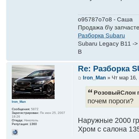
о95787о7о8 - Саша
Продажа б\у запчаст
Разборка Subaru
Subaru Legacy B11 ->
B
Re: Разборка 
Iron_Man
» Чт мар 16, 
РозовыйСлон п
почем пороги?
Iron_Man
Сообщения:
5872
Зарегистрирован:
Пн июн 25, 2007
18:26
Наружные 2000 г
Откуда:
Никополь
Репутация:
1360
Хром с салона 13