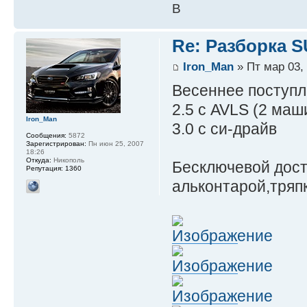
B
Re: Разборка 
Iron_Man
» Пт мар 03, 
Весеннее поступл
2.5 с AVLS (2 маш
Iron_Man
3.0 с си-драйв
Сообщения:
5872
Зарегистрирован:
Пн июн 25, 2007
18:26
Откуда:
Никополь
Бесключевой дост
Репутация:
1360
альконтарой,тряпк