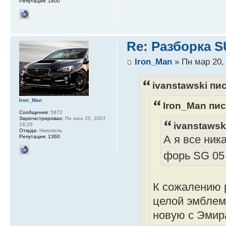
Репутация:
1800
Re: Разборка 
Iron_Man
» Пн мар 20,
ivanstawski пис
Iron_Man
Iron_Man пис
Сообщения:
5872
Зарегистрирован:
Пн июн 25, 2007
ivanstawsk
18:26
Откуда:
Никополь
Репутация:
1360
А я все ник
форь SG 05
К сожалению р
целой эмблемо
новую с Эмира