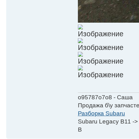
о95787о7о8 - Саша
Продажа б\у запчаст
Разборка Subaru
Subaru Legacy B11 ->
B