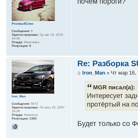
почем пороги?
РозовыйСлон
Сообщения:
9
Зарегистрирован:
Ср авг 19, 2015
18:39
Откуда:
Ильичевск
Репутация:
0
Re: Разборка 
Iron_Man
» Чт мар 16, 
MGR писал(а):
Интересует зад
Iron_Man
протёртый на п
Сообщения:
5872
Зарегистрирован:
Пн июн 25, 2007
18:26
Откуда:
Никополь
Репутация:
1360
Будет только со Ф