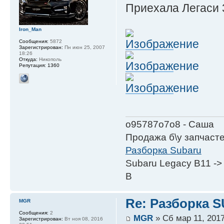
Приехала Легаси 
Iron_Man
Сообщения:
5872
Зарегистрирован:
Пн июн 25, 2007
18:26
Откуда:
Никополь
Репутация:
1360
о95787о7о8 - Саша
Продажа б\у запчаст
Разборка Subaru
Subaru Legacy B11 ->
B
Re: Разборка 
MGR
Сообщения:
2
MGR
» Сб мар 11, 2017
Зарегистрирован:
Вт ноя 08, 2016