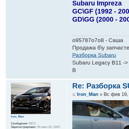
Subaru Impreza
GC\GF (1992 - 200
GD\GG (2000 - 20
о95787о7о8 - Саша
Продажа б\у запчаст
Разборка Subaru
Subaru Legacy B11 ->
B
Re: Разборка 
Iron_Man
» Вс фев 19,
Iron_Man
Сообщения:
5872
Зарегистрирован:
Пн июн 25, 2007