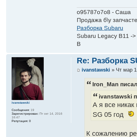
о95787о7о8 - Саша
Продажа б\у запчаст
Разборка Subaru
Subaru Legacy B11 ->
B
Re: Разборка 
ivanstawski
» Чт мар 1
Iron_Man писал
ivanstawski п
ivanstawski
А я все никак
Сообщения:
19
SG 05 год
Зарегистрирован:
Пт окт 14, 2016
16:47
Репутация:
0
К сожалению реш