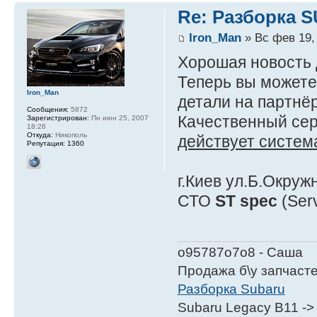
Re: Разборка 
Iron_Man
» Вс фев 19,
Хорошая новость 
Теперь вы можете
Iron_Man
детали на партнё
Сообщения:
5872
Качественный се
Зарегистрирован:
Пн июн 25, 2007
18:26
Откуда:
Никополь
действует систем
Репутация:
1360
г.Киев ул.Б.Окруж
СТО
ST spec
(Serv
о95787о7о8 - Саша
Продажа б\у запчаст
Разборка Subaru
Subaru Legacy B11 ->