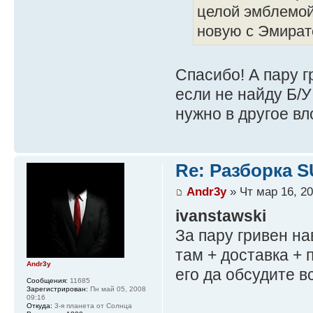
целой эмблемой
новую с Эмирато
Спасибо! А пару г
если не найду Б/У
нужно в другое вл
Re: Разборка 
Andr3y
» Чт мар 16, 20
ivanstawski
За пару гривен н
там + доставка + 
Andr3y
его да обсудите в
Сообщения:
11685
Зарегистрирован:
Пн май 05, 2008
09:16
Откуда:
3-я планета от Солнца