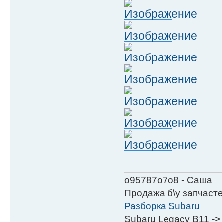
о95787о7о8 - Саша
Продажа б\у запчаст
Разборка Subaru
Subaru Legacy B11 ->