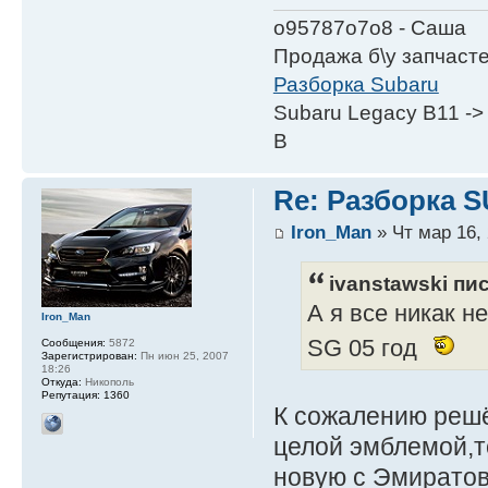
о95787о7о8 - Саша
Продажа б\у запчаст
Разборка Subaru
Subaru Legacy B11 ->
B
Re: Разборка 
Iron_Man
» Чт мар 16, 
ivanstawski пис
А я все никак н
Iron_Man
SG 05 год
Сообщения:
5872
Зарегистрирован:
Пн июн 25, 2007
18:26
Откуда:
Никополь
Репутация:
1360
К сожалению решё
целой эмблемой,т
новую с Эмиратов