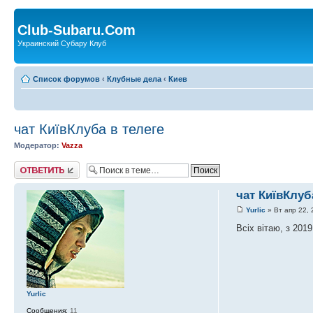
Club-Subaru.Com
Украинский Субару Клуб
Список форумов
‹
Клубные дела
‹
Киев
чат КиївКлуба в телеге
Модератор:
Vazza
Ответить
чат КиївКлуб
Yurlic
» Вт апр 22, 
Всіх вітаю, з 201
Yurlic
Сообщения:
11