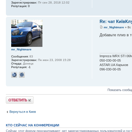
Зарегистрирован:
Пт сен 28, 2018 12:02
Репутация:
0
Re: чат КиївКл
mr_Nightmare
» Вс 
Добавьте плиз в 
mr_Nightmare
Impreza WRX STI 06
Сообщения:
83
Зарегистрирован:
Пн июн 23, 2008 15:28
050-030-00-05
Откуда:
Донецк
ASTAR.UA Харьков
Репутация:
-1
096-030-00-05
Показать сообщ
Ответить
Вернуться в Киев
КТО СЕЙЧАС НА КОНФЕРЕНЦИИ
Сейчас этот форум просматривают: нет зарегистрированных пользователей и гост