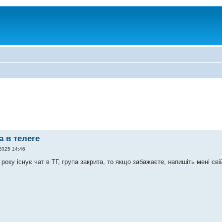
а в телеге
2025 14:46
9 року існує чат в ТГ, група закрита, то якщо забажаєте, напишіть мені сві