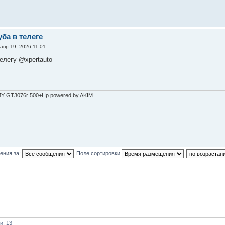
уба в телеге
апр 19, 2026 11:01
телегу @xpertauto
MY GT3076r 500+Hp powered by AKIM
ения за:
Поле сортировки
и: 13