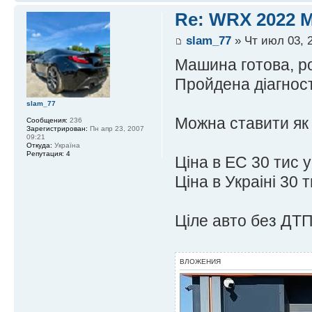
Re: WRX 2022 M
slam_77
» Чт июл 03, 
Машина готова, ро
Пройдена діагности
slam_77
Можна ставити як 
Сообщения:
236
Зарегистрирован:
Пн апр 23, 2007
09:21
Откуда:
Україна
Репутация:
4
Ціна в ЕС 30 тис 
Ціна в Украіні 30 
Ціле авто без ДТП!
ВЛОЖЕНИЯ