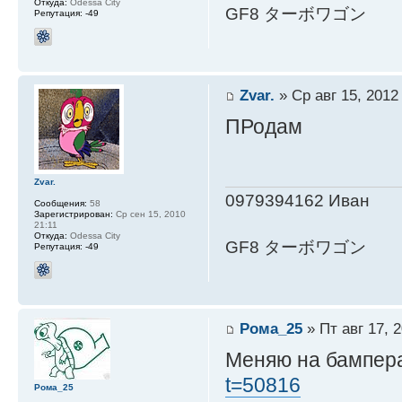
Откуда:
Odessa City
GF8 ターボワゴン
Репутация:
-49
Zvar.
» Ср авг 15, 2012
ПРодам
Zvar.
0979394162 Иван
Сообщения:
58
Зарегистрирован:
Ср сен 15, 2010
21:11
Откуда:
Odessa City
GF8 ターボワゴン
Репутация:
-49
Рома_25
» Пт авг 17, 
Меняю на бампер
t=50816
Рома_25