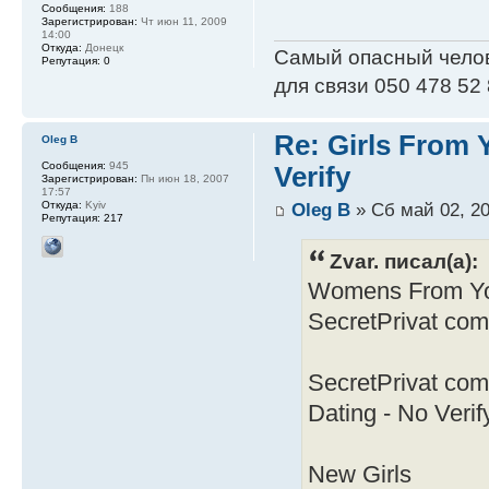
Сообщения:
188
Зарегистрирован:
Чт июн 11, 2009
14:00
Откуда:
Донецк
Самый опасный человек
Репутация:
0
для связи 050 478 52
Re: Girls From
Oleg B
Сообщения:
945
Verify
Зарегистрирован:
Пн июн 18, 2007
17:57
Oleg B
» Сб май 02, 20
Откуда:
Kyiv
Репутация:
217
Zvar. писал(а):
Womens From You
SecretPrivat com
SecretPrivat co
Dating - No Verif
New Girls