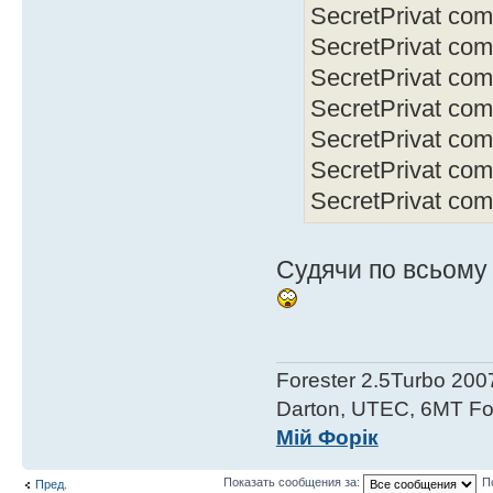
SecretPrivat com/
SecretPrivat com/
SecretPrivat com
SecretPrivat com/
SecretPrivat com
SecretPrivat com/g
SecretPrivat com
Судячи по всьому 
Forester 2.5Turbo 200
Darton, UTEC, 6MT For
Мій Форік
Показать сообщения за:
П
Пред.