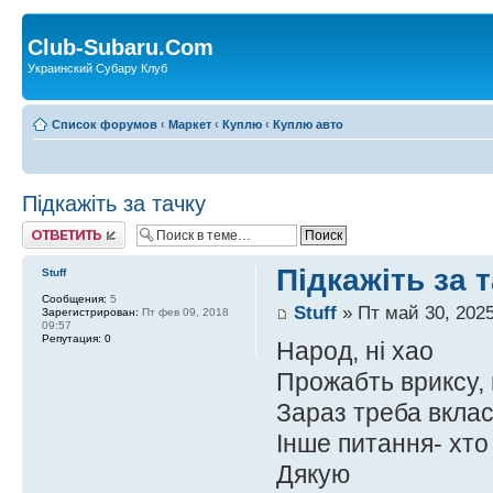
Club-Subaru.Com
Украинский Субару Клуб
Список форумов
‹
Маркет
‹
Куплю
‹
Куплю авто
Підкажіть за тачку
Ответить
Підкажіть за 
Stuff
Сообщения:
5
Stuff
» Пт май 30, 2025
Зарегистрирован:
Пт фев 09, 2018
09:57
Репутация:
0
Народ, ні хао
Прожабть вриксу, 
Зараз треба вклас
Інше питання- хто
Дякую