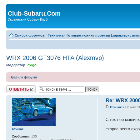
Club-Subaru.Com
Украинский Субару Клуб
Список форумов
‹
Техничка
‹
Готовые тюнинг проекты (характеристики
WRX 2006 GT3076 HTA (Alexmvp)
Модератор:
exigo
Правила форума
Ответить
Re: WRX 2006
Стишок
» Сб май 11
С тех пор машинк
скорее всего ско
Стишок
Сообщения:
135