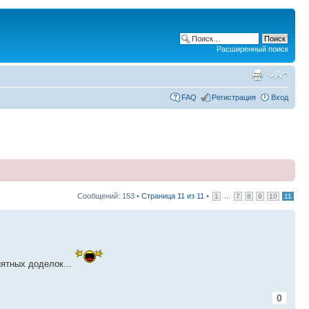
Расширенный поиск
FAQ
Регистрация
Вход
Сообщений: 153 •
Страница
11
из
11
•
...
1
7
8
9
10
11
иятных доделок...
0