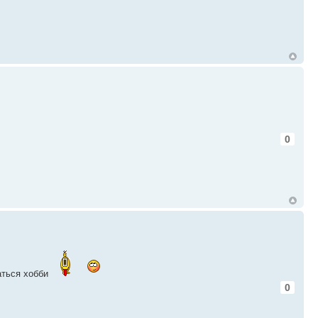
0
маться хобби
0