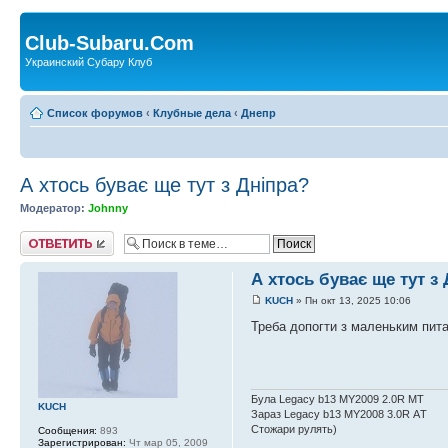
Club-Subaru.Com
Украинский Субару Клуб
Список форумов
‹
Клубные дела
‹
Днепр
А хтось буває ще тут з Дніпра?
Модератор:
Johnny
Ответить
А хтось буває ще тут з
KUCH
» Пн окт 13, 2025 10:06
Треба допогти з маленьким пита
Була Legacy b13 MY2009 2.0R MT
KUCH
Зараз Legacy b13 MY2008 3.0R АT
Стожари рулять)
Сообщения:
893
Зарегистрирован:
Чт мар 05, 2009