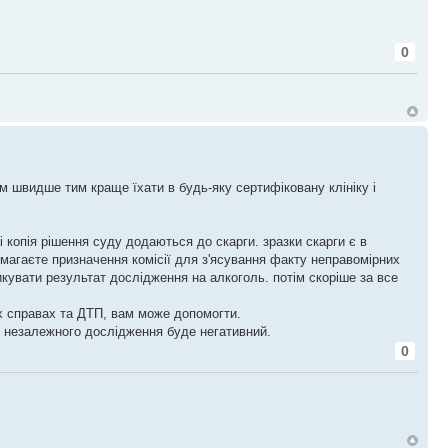
0
м швидше тим краще їхати в будь-яку сертифіковану клініку і
 і копія рішення суду додаються до скарги. зразки скарги є в
 вимагаєте призначення комісії для з'ясування факту неправомірних
рикувати результат дослідження на алкоголь. потім скоріше за все
их справах та ДТП, вам може допомогти.
т незалежного дослідження буде негативний.
0