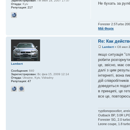
Зарегистрирован:
Пн июн 18, 2007 17:57
Не бухать за рул
Откуда:
Kyiv
Репутация:
217
Forester 2.5Turbo 20
Мій Форік
Re: Как действ
Lambert
» Сб июл 2
якщо ситуація "сп
робити розгорнути
Lambert
це, звісно, має с
далі з цим резуль
Сообщения:
840
Зарегистрирован:
Вс фев 15, 2009 12:14
інтернеті, вона п
Откуда:
Ukraine, Kyiv, Vidradny
дій співробітникі
Репутация:
47
доведеться подати
в принципі, це ге
все це, повторюс
турбопорохобот, атеї
Outback BP, 3.0R LPG e
Forester SG, 2.0 turbo 
Leone coupe, 1.8 turbo