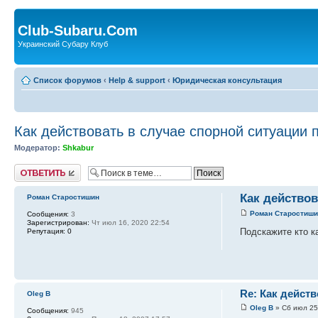
Club-Subaru.Com
Украинский Субару Клуб
Список форумов
‹
Help & support
‹
Юридическая консультация
Как действовать в случае спорной ситуации п
Модератор:
Shkabur
Ответить
Как действов
Роман Старостишин
Роман Старостиш
Сообщения:
3
Зарегистрирован:
Чт июл 16, 2020 22:54
Подскажите кто ка
Репутация:
0
Re: Как действ
Oleg B
Oleg B
» Сб июл 25
Сообщения:
945