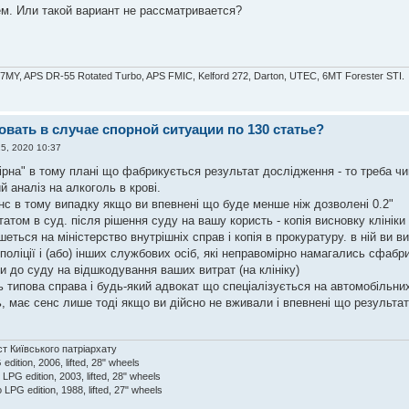
ём. Или такой вариант не рассматривается?
07MY, APS DR-55 Rotated Turbo, APS FMIC, Kelford 272, Darton, UTEC, 6MT Forester STI.
овать в случае спорной ситуации по 130 статье?
5, 2020 10:37
ірна" в тому плані що фабрикується результат дослідження - то треба чи
й аналіз на алкоголь в крові.
енс в тому випадку якщо ви впевнені що буде менше ніж дозволені 0.2"
татом в суд. після рішення суду на вашу користь - копія висновку клініки
ишеться на міністерство внутрішніх справ і копія в прокуратуру. в ній ви
в поліції і (або) інших службових осіб, які неправомірно намагались сфаб
 до суду на відшкодування ваших витрат (на клініку)
ть типова справа і будь-який адвокат що спеціалізується на автомобільн
ь, має сенс лише тоді якщо ви дійсно не вживали і впевнені що результа
ст Київського патріархату
dition, 2006, lifted, 28" wheels
LPG edition, 2003, lifted, 28" wheels
 LPG edition, 1988, lifted, 27" wheels