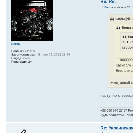
Re: Re:
Berna
» Чт ноя 28,
sasha@!!! 
Berna 
For
УСГ -
Berna
сторон
Сообщения:
185
Зарегистрирован:
Вт сен 04, 2012 23:49
Откуда:
Львів
+1000000
Репутация:
24
Каско 5% 
Виплати д
Рома, давай 
наступного вересн
+38 050 674 27 87 Ро
Будь реалістом - пр
Re: Украинска