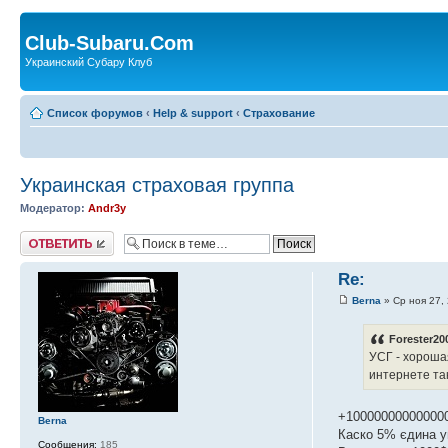
Club-Subaru.Com
Украинский Субару Клуб
Список форумов
‹
Help & support
‹
Страхование
Украинская страховая группа
Модератор:
Andr3y
Ответить
Re:
Berna
» Ср ноя 27,
Forester20
УСГ - хороша
интернете та
+10000000000000
Berna
Каско 5% єдина у
Сообщения:
185