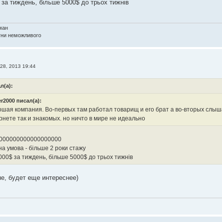
 за тиждень, більше 5000$ до трьох тижнів
ман
агни неможливого
28, 2013 19:44
л(а):
er2000 писал(а):
ошая компания. Во-первых там работал товарищ и его брат а во-вторых сл
ернете так и знакомых. но ничто в мире не идеально
000000000000000000
а умова - більше 2 роки стажу
000$ за тиждень, більше 5000$ до трьох тижнів
не, будет еще интереснее)
)