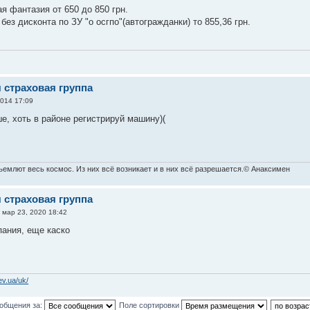
ая фантазия от 650 до 850 грн.
без дисконта по ЗУ "о осгпо"(автогражданки) то 855,36 грн.
)
я страховая группа
2014 17:09
ше, хоть в районе регистрируй машину)(
ъемлют весь космос. Из них всё возникает и в них всё разрешается.© Анаксимен
я страховая группа
 мар 23, 2020 18:42
ания, еще каско
ev.ua/uk/
ообщения за:
Поле сортировки