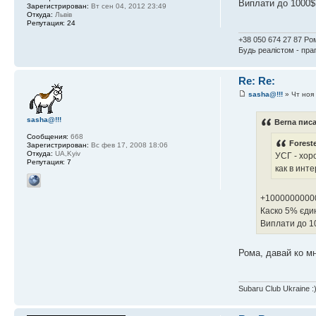
Виплати до 1000$
Зарегистрирован:
Вт сен 04, 2012 23:49
Откуда:
Львів
Репутация:
24
+38 050 674 27 87 Ро
Будь реалістом - пр
Re: Re:
sasha@!!!
» Чт ноя 
sasha@!!!
Berna писа
Сообщения:
668
Forest
Зарегистрирован:
Вс фев 17, 2008 18:06
Откуда:
UA,Kyiv
УСГ - хор
Репутация:
7
как в инт
+1000000000
Каско 5% єдин
Виплати до 1
Рома, давай ко м
Subaru Club Ukraine :