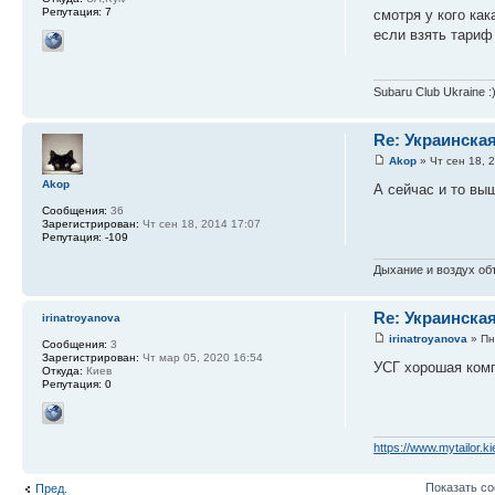
Репутация:
7
смотря у кого как
если взять тариф 
Subaru Club Ukraine :
Re: Украинска
Akop
» Чт сен 18, 
Akop
А сейчас и то вы
Сообщения:
36
Зарегистрирован:
Чт сен 18, 2014 17:07
Репутация:
-109
Дыхание и воздух об
Re: Украинска
irinatroyanova
irinatroyanova
» Пн
Сообщения:
3
Зарегистрирован:
Чт мар 05, 2020 16:54
УСГ хорошая комп
Откуда:
Киев
Репутация:
0
https://www.mytailor.ki
Показать с
Пред.