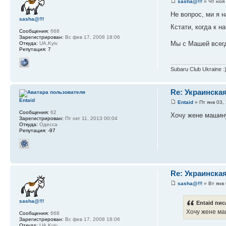
sasha@!!!
» Чт ноя 
Не вопрос, ми я 
sasha@!!!
Кстати, когда к 
Сообщения:
668
Зарегистрирован:
Вс фев 17, 2008 18:06
Мы с Машей всегд
Откуда:
UA,Kyiv
Репутация:
7
Subaru Club Ukraine :
Re: Украинска
Entaid
Entaid
» Пт янв 03,
Сообщения:
62
Хочу жене машину
Зарегистрирован:
Пт окт 11, 2013 00:04
Откуда:
Одесса
Репутация:
-97
Re: Украинска
sasha@!!!
» Вт янв 
sasha@!!!
Entaid пис
Хочу жене ма
Сообщения:
668
Зарегистрирован:
Вс фев 17, 2008 18:06
Откуда:
UA,Kyiv