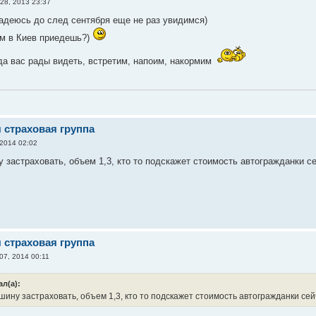
28, 2013 23:37
надеюсь до след сентября еще не раз увидимся)
нам в Киев приедешь?)
а вас рады видеть, встретим, напоим, накормим
)
я страховая группа
 2014 02:02
 застраховать, объем 1,3, кто то подскажет стоимость автогражданки с
я страховая группа
07, 2014 00:11
ал(а):
шину застраховать, объем 1,3, кто то подскажет стоимость автогражданки се