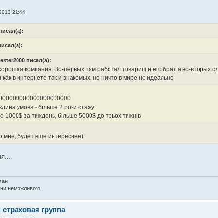
 2013 21:44
писал(а):
писал(а):
ester2000 писал(а):
 хорошая компания. Во-первых там работал товарищ и его брат а во-вторых
 как в интернете так и знакомых. но ничто в мире не идеально
000000000000000000000
єдина умова - більше 2 роки стажу
о 1000$ за тиждень, більше 5000$ до трьох тижнів
ко мне, будет еще интереснее)
я...
ман
агни неможливого
я страховая группа