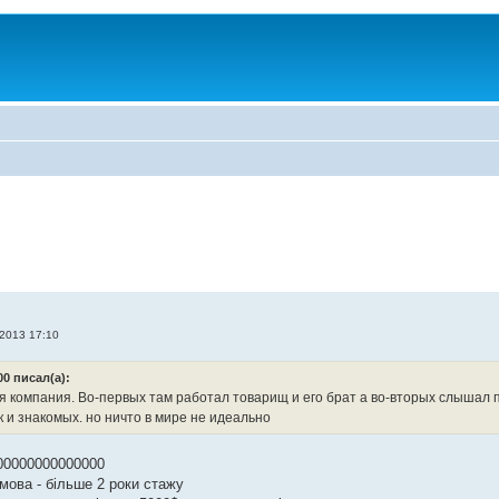
 2013 17:10
00 писал(а):
я компания. Во-первых там работал товарищ и его брат а во-вторых слышал
к и знакомых. но ничто в мире не идеально
00000000000000
мова - більше 2 роки стажу