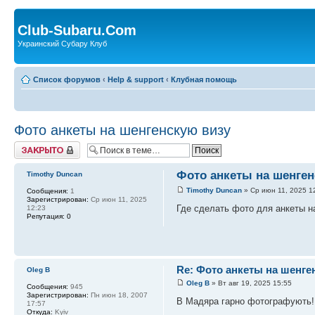
Club-Subaru.Com
Украинский Субару Клуб
Список форумов
‹
Help & support
‹
Клубная помощь
Фото анкеты на шенгенскую визу
Закрыто
Фото анкеты на шенген
Timothy Duncan
Timothy Duncan
» Ср июн 11, 2025 1
Сообщения:
1
Зарегистрирован:
Ср июн 11, 2025
Где сделать фото для анкеты н
12:23
Репутация:
0
Re: Фото анкеты на шенге
Oleg B
Oleg B
» Вт авг 19, 2025 15:55
Сообщения:
945
Зарегистрирован:
Пн июн 18, 2007
В Мадяра гарно фотографують!
17:57
Откуда:
Kyiv