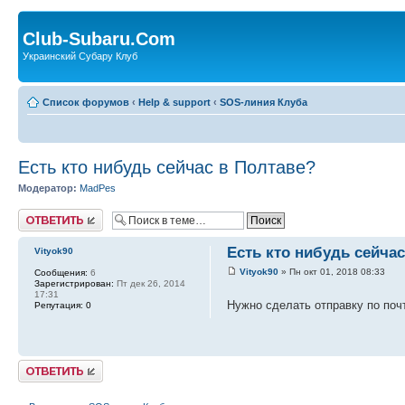
Club-Subaru.Com
Украинский Субару Клуб
Список форумов
‹
Help & support
‹
SOS-линия Клуба
Есть кто нибудь сейчас в Полтаве?
Модератор:
MadPes
Ответить
Есть кто нибудь сейча
Vityok90
Vityok90
» Пн окт 01, 2018 08:33
Сообщения:
6
Зарегистрирован:
Пт дек 26, 2014
17:31
Нужно сделать отправку по поч
Репутация:
0
Ответить