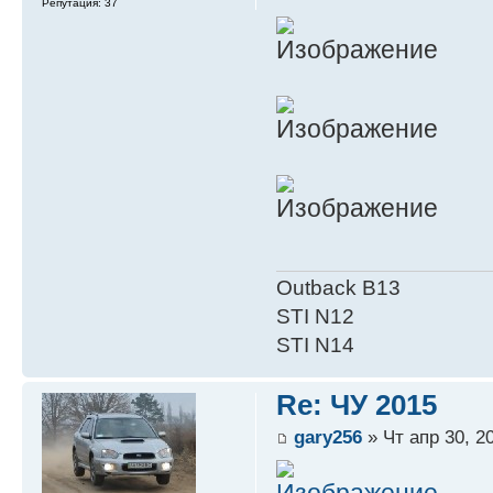
Репутация:
37
Outback B13
STI N12
STI N14
Re: ЧУ 2015
gary256
» Чт апр 30, 2