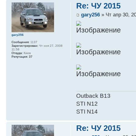
Re: ЧУ 2015
gary256
» Чт апр 30, 2
gary256
Сообщения:
1137
Зарегистрирован:
Чт ноя 27, 2008
11:58
Откуда:
Киев
Репутация:
37
Outback B13
STI N12
STI N14
Re: ЧУ 2015