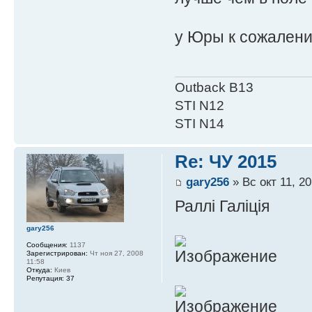
у Юры к сожалени
Outback B13
STI N12
STI N14
Re: ЧУ 2015
gary256
» Вс окт 11, 20
Раллi Галiцiя
gary256
Сообщения:
1137
Зарегистрирован:
Чт ноя 27, 2008
11:58
Откуда:
Киев
Репутация:
37