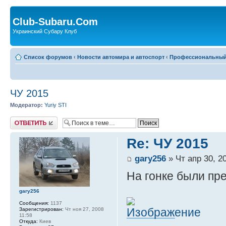
Club-Subaru.Com
Украинский Субару Клуб
Список форумов
‹
Новости автомира и автоспорт
‹
Профессиональный
ЧУ 2015
Модератор:
Yuriy STI
Ответить
Re: ЧУ 2015
gary256
» Чт апр 30, 2
На гонке были пр
gary256
Сообщения:
1137
Зарегистрирован:
Чт ноя 27, 2008
11:58
Откуда:
Киев