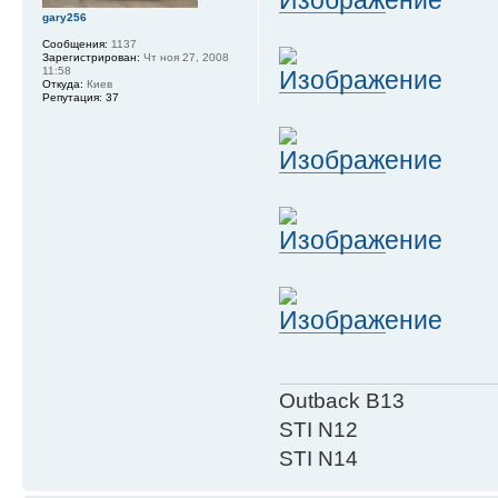
gary256
Сообщения:
1137
Зарегистрирован:
Чт ноя 27, 2008
11:58
Откуда:
Киев
Репутация:
37
Outback B13
STI N12
STI N14