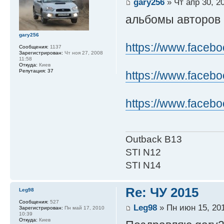
gary256
» Чт апр 30, 2
альбомы авторов
gary256
https://www.facebo
Сообщения:
1137
Зарегистрирован:
Чт ноя 27, 2008
11:58
Откуда:
Киев
Репутация:
37
https://www.facebo
https://www.facebo
Outback B13
STI N12
STI N14
Re: ЧУ 2015
Leg98
Сообщения:
527
Leg98
» Пн июн 15, 201
Зарегистрирован:
Пн май 17, 2010
10:39
Откуда:
Киев