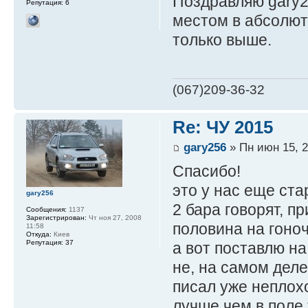
Поздравляю gary2
Репутация:
6
местом в абсолют
только выше.
(067)209-36-32
Re: ЧУ 2015
gary256
» Пн июн 15, 2
Спасибо!
это у нас еще ста
gary256
2 бара говорят, п
Сообщения:
1137
Зарегистрирован:
Чт ноя 27, 2008
половина на гоно
11:58
Откуда:
Киев
Репутация:
37
а вот поставлю н
не, на самом деле
писал уже неплохо
лучше чем в поле