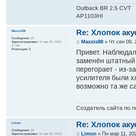
Outback BR 2.5 CVT
AP1103HI
Re: Хлопок аку
Maxxis88
Сообщения:
15
Maxxis88
» Чт сен 09, 
Зарегистрирован:
Чт авг 05, 2021
17:43
Репутация:
3
Привет. Наблюдала
заменён штатный 
перегорает - из-з
усилителя были х
возможно та же с
Создатель сайта по 
Re: Хлопок аку
Limon
Сообщения:
18
Limon
» Пн мар 11, 20
Зарегистрирован:
Чт авг 22, 2013