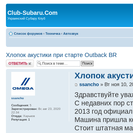
Club-Subaru.Com
Украинский Субару Клуб
Список форумов
‹
Техничка
‹
Автозвук
Хлопок акустики при старте Outback BR
Ответить
Хлопок акуст
ssancho
» Вт ноя 10, 2
Здравствуйте ува
ssancho
С недавних пор с
Сообщения:
5
Зарегистрирован:
Вс авг 23, 2020
2013 год официал
22:34
Откуда:
Харьков
Машина пришла ко
Репутация:
1
Стоит штатная ма