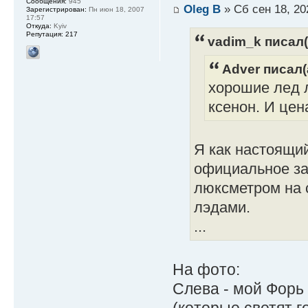
Сообщения:
945
Oleg B
» Сб сен 18, 20
Зарегистрирован:
Пн июн 18, 2007
17:57
Откуда:
Kyiv
Репутация:
217
vadim_k писал(
Adver писал(
хорошие лед 
ксенон. И цен
Я как настоящий
официальное за
люксметром на 
лэдами.
...
На фото:
Слева - мой Форь