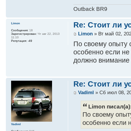
Outback BR9
Re: Стоит ли 
Limon
Сообщения:
18
Limon
» Вт май 02, 202
Зарегистрирован:
Чт авг 22, 2013
11:10
Репутация:
-49
По своему опыту 
особенно если не 
должно внимание 
Re: Стоит ли 
VadimI
» Сб июл 08, 20
Limon писал(а)
По своему опыт
особенно если не
VadimI