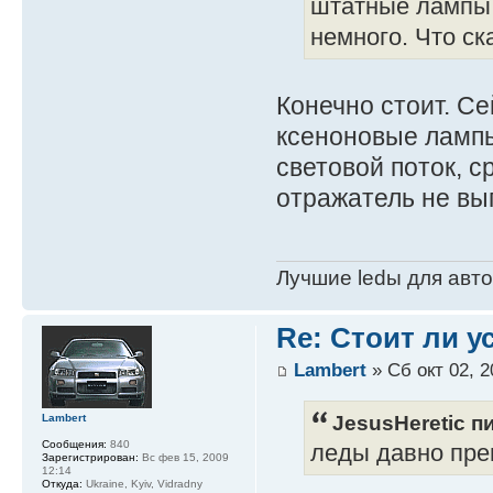
штатные лампы 
немного. Что с
Конечно стоит. С
ксеноновые лампы
световой поток, с
отражатель не выг
Лучшие ledы для авто 
Re: Стоит ли 
Lambert
» Сб окт 02, 2
JesusHeretic пи
Lambert
Сообщения:
840
леды давно пре
Зарегистрирован:
Вс фев 15, 2009
12:14
Откуда:
Ukraine, Kyiv, Vidradny