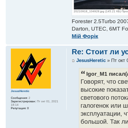
20210918_104928.jpg (145.21 КБ) Про
Forester 2.5Turbo 200
Darton, UTEC, 6MT For
Мій Форік
Re: Стоит ли 
JesusHeretic
» Пт окт 
Igor_M1 писал(а
Говорят, что с
высокие показа
JesusHeretic
светового поток
Сообщения:
2
Зарегистрирован:
Пт окт 01, 2021
галогенок или 
18:14
Репутация:
0
эксплуатации, ч
большой. Так ли