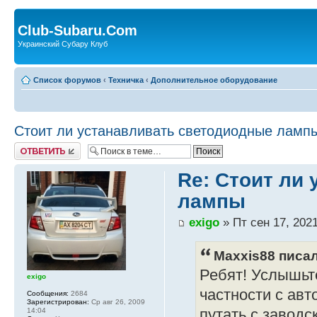
Club-Subaru.Com
Украинский Субару Клуб
Список форумов
‹
Техничка
‹
Дополнительное оборудование
Стоит ли устанавливать светодиодные ламп
Ответить
Re: Стоит ли
лампы
exigo
» Пт сен 17, 2021
Maxxis88 писал
Ребят! Услышьте
exigo
частности с авт
Сообщения:
2684
Зарегистрирован:
Ср авг 26, 2009
14:04
путать с завод