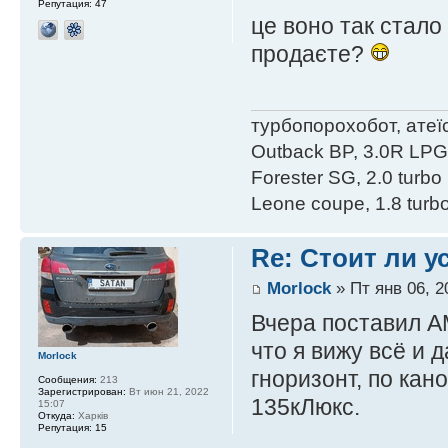
Репутация:
47
це воно так стало 
продаєте?
турбопорохобот, атеїс
Outback BP, 3.0R LPG e
Forester SG, 2.0 turbo 
Leone coupe, 1.8 turbo
Re: Стоит ли 
Morlock
» Пт янв 06, 2
Вчера поставил AM
что я вижу всё и
Morlock
гноризонт, по кан
Сообщения:
213
Зарегистрирован:
Вт июн 21, 2022
135кЛюкс.
15:07
Откуда:
Харків
Репутация:
15