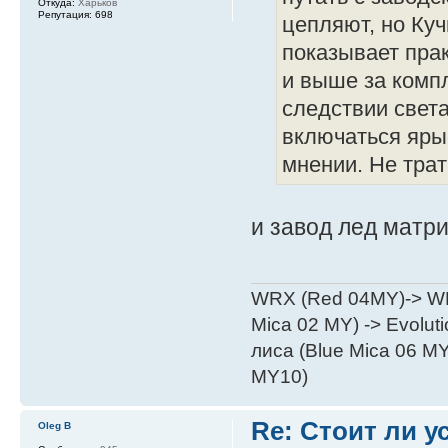
Откуда:
Харьков
Репутация:
698
цепляют, но Куч
показывает прак
и выше за компл
следствии света
включаться яры
мнении. Не трат
и завод лед матри
WRX (Red 04MY)-> WRX
Mica 02 MY) -> Evoluti
лиса (Blue Mica 06 MY)
MY10)
Re: Стоит ли 
Oleg B