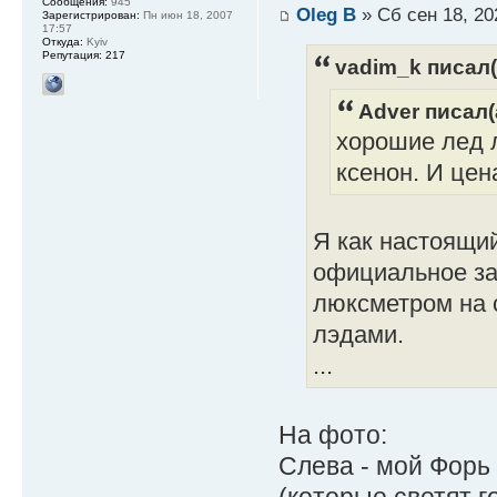
Сообщения:
945
Oleg B
» Сб сен 18, 20
Зарегистрирован:
Пн июн 18, 2007
17:57
Откуда:
Kyiv
Репутация:
217
vadim_k писал(
Adver писал(
хорошие лед 
ксенон. И цен
Я как настоящий
официальное за
люксметром на 
лэдами.
...
На фото:
Слева - мой Форь