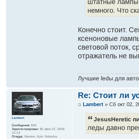
штатные лампы 
немного. Что с
Конечно стоит. С
ксеноновые лампы
световой поток, с
отражатель не выг
Лучшие ledы для авто 
Re: Стоит ли 
Lambert
» Сб окт 02, 2
JesusHeretic пи
Lambert
Сообщения:
840
леды давно пре
Зарегистрирован:
Вс фев 15, 2009
12:14
Откуда:
Ukraine, Kyiv, Vidradny