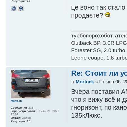
Репутация:
47
це воно так стало 
продаєте?
турбопорохобот, атеїс
Outback BP, 3.0R LPG e
Forester SG, 2.0 turbo 
Leone coupe, 1.8 turbo
Re: Стоит ли 
Morlock
» Пт янв 06, 2
Вчера поставил AM
что я вижу всё и
Morlock
гноризонт, по кан
Сообщения:
213
Зарегистрирован:
Вт июн 21, 2022
135кЛюкс.
15:07
Откуда:
Харків
Репутация:
15