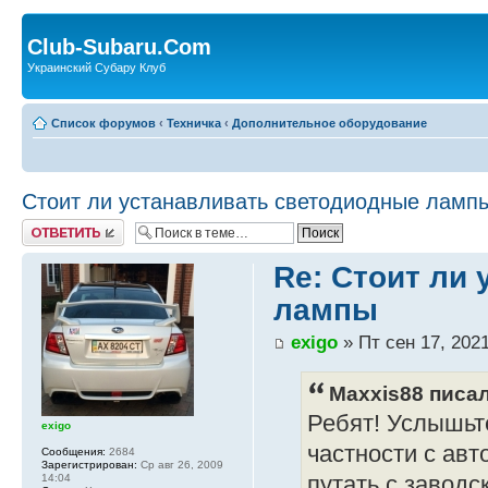
Club-Subaru.Com
Украинский Субару Клуб
Список форумов
‹
Техничка
‹
Дополнительное оборудование
Стоит ли устанавливать светодиодные ламп
Ответить
Re: Стоит ли
лампы
exigo
» Пт сен 17, 2021
Maxxis88 писал
Ребят! Услышьте
exigo
частности с авт
Сообщения:
2684
Зарегистрирован:
Ср авг 26, 2009
14:04
путать с завод