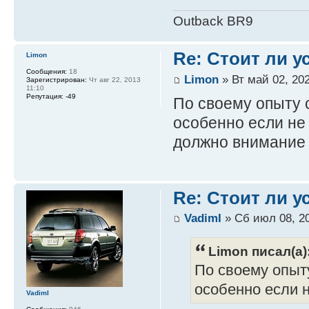
Outback BR9
Re: Стоит ли 
Limon
Сообщения:
18
Limon
» Вт май 02, 202
Зарегистрирован:
Чт авг 22, 2013
11:10
Репутация:
-49
По своему опыту 
особенно если не 
должно внимание 
Re: Стоит ли 
VadimI
» Сб июл 08, 20
Limon писал(а)
По своему опыт
особенно если не
VadimI