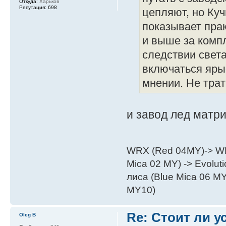
Откуда:
Харьков
Репутация:
698
цепляют, но Куч
показывает прак
и выше за компл
следствии света
включаться яры
мнении. Не трат
и завод лед матри
WRX (Red 04MY)-> WRX
Mica 02 MY) -> Evoluti
лиса (Blue Mica 06 MY)
MY10)
Re: Стоит ли 
Oleg B