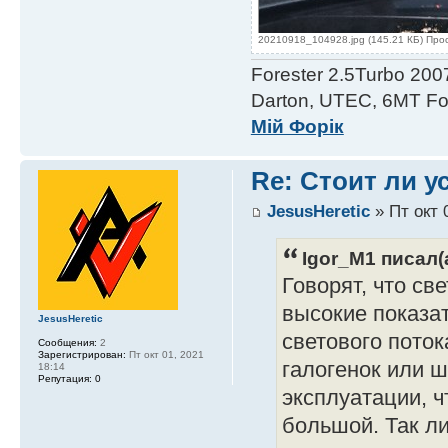
20210918_104928.jpg (145.21 КБ) Про
Forester 2.5Turbo 200
Darton, UTEC, 6MT For
Мій Форік
Re: Стоит ли 
JesusHeretic
» Пт окт 
Igor_M1 писал(а
Говорят, что с
высокие показа
JesusHeretic
светового поток
Сообщения:
2
Зарегистрирован:
Пт окт 01, 2021
галогенок или 
18:14
Репутация:
0
эксплуатации, ч
большой. Так ли