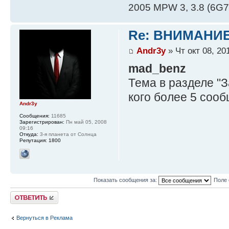
2005 MPW 3, 3.8 (6G75)
Re: ВНИМАНИ
Andr3y
» Чт окт 08, 20
mad_benz
Тема в разделе "З
кого более 5 соо
Andr3y
Сообщения:
11685
Зарегистрирован:
Пн май 05, 2008
09:16
Откуда:
3-я планета от Солнца
Репутация:
1800
Показать сообщения за:
Поле 
Ответить
Вернуться в Реклама