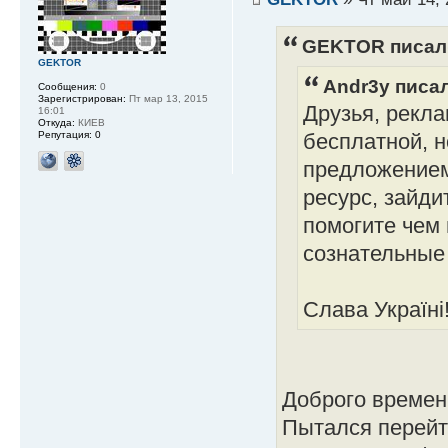
GEKTOR писал(
GEKTOR
Andr3y писал
Сообщения:
0
Зарегистрирован:
Пт мар 13, 2015
Друзья, рекла
16:01
Откуда:
КИЕВ
Репутация:
0
бесплатной, 
предложением
ресурс, зайди
помогите чем
сознательные
Слава Україні
Доброго времени
Пытался перейти