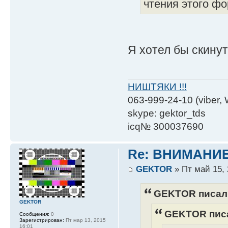
чтения этого фо
Я хотел бы скинут
НИШТЯКИ !!!
063-999-24-10 (viber,
skype: gektor_tds
icq№ 300037690
Re: ВНИМАНИ
GEKTOR
» Пт май 15, 
GEKTOR писал(
GEKTOR
GEKTOR писа
Сообщения:
0
Зарегистрирован:
Пт мар 13, 2015
16:01