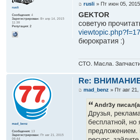
rusli
» Пт июн 05, 2015
rusli
GEKTOR
Сообщения:
4
Зарегистрирован:
Вт апр 14, 2015
советую прочитат
11:38
Репутация:
2
viewtopic.php?f=1
бюрократия :)
СТО. Масла. Запчасти
Re: ВНИМАНИ
mad_benz
» Пт авг 21,
Andr3y писал(а
Друзья, реклама
бесплатной, но
mad_benz
предложением. 
Сообщения:
13
Зарегистрирован:
Пт авг 21, 2015
ресурс, зайдите
06:44