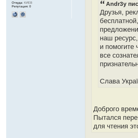
Andr3y пис
Откуда:
КИЕВ
Репутация:
0
Друзья, рек
бесплатной
предложение
наш ресурс,
и помогите 
все сознате
признатель
Слава Украї
Доброго време
Пытался перей
для чтения эт