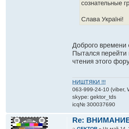
сознательные г
Слава Україні!
Доброго времени 
Пытался перейти 
чтения этого фор
НИШТЯКИ !!!
063-999-24-10 (viber,
skype: gektor_tds
icq№ 300037690
Re: ВНИМАНИ
GEKTOR
» Чт май 14, 