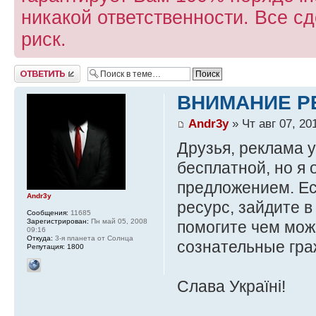
никакой ответственности. Все с
риск.
Ответить
ВНИМАНИЕ Р
Andr3y
» Чт авг 07, 20
Друзья, реклама у
бесплатной, но я
предложением. Ес
Andr3y
ресурс, зайдите в
Сообщения:
11685
Зарегистрирован:
Пн май 05, 2008
помогите чем мож
09:16
Откуда:
3-я планета от Солнца
сознательные гра
Репутация:
1800
Слава Україні!