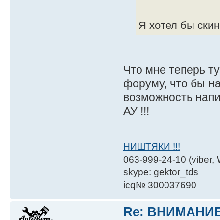
Я хотел бы скин
Что мне теперь т
форуму, что бы н
возможность напи
АУ !!!
НИШТЯКИ !!!
063-999-24-10 (viber,
skype: gektor_tds
icq№ 300037690
Re: ВНИМАНИ