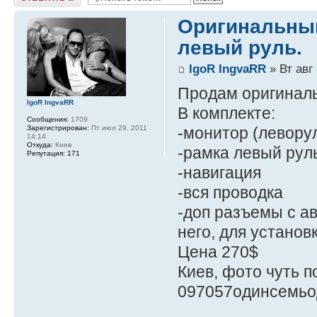
Оригинальный
левый руль.
IgoR IngvaRR
» Вт авг 
Продам оригиналь
IgoR IngvaRR
В комплекте:
Сообщения:
1709
Зарегистрирован:
Пт июл 29, 2011
-монитор (левору
14:14
Откуда:
Киев
-рамка левый рул
Репутация:
171
-навигация
-вся проводка
-доп разъемы с а
него, для установк
Цена 270$
Киев, фото чуть п
097057одинсемьо