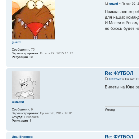
guard
» Пт окт 02, 
Прикольнее жереб
для наших команд
И Месси и Роналду
но боюсь будет не
guard
Сообщения:
75
Зарегистрирован:
Пт ноя 27, 2015 14:17
Репутация:
28
Re: ФУТБОЛ
Ostrovit
» Пн окт 12
Билеты на Юве ра
Ostrovit
Сообщения:
9
Wrong
Зарегистрирован:
Ср авг 28, 2019 16:01
Откуда:
Николаев
Репутация:
4
Re: ФУТБОЛ
ИванТихонов