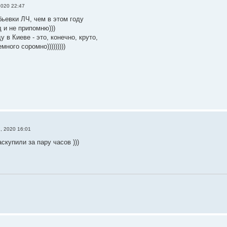
2020 22:47
ьевки ЛЧ, чем в этом году
 и не припомню)))
 в Киеве - это, конечно, круто,
много соромно)))))))))
, 2020 16:01
скупили за пару часов )))