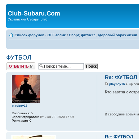
Club-Subaru.Com
Украинский Субару Клуб
Список форумов
‹
OFF-топик
‹
Спорт, фитнесс, здоровый образ жизни
ФУТБОЛ
Ответить
Re: ФУТБОЛ
playboy15
» Ср сен
Кто завтра смотр
playboy15
Сообщения:
5
В свободное время 
Зарегистрирован:
Вт июн 23, 2020 16:06
Репутация:
0
Re: ФУТБОЛ