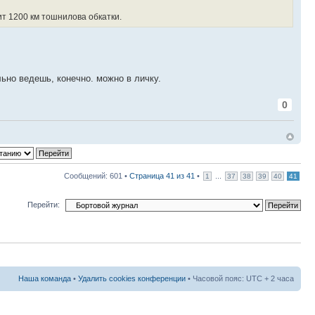
ит 1200 км тошнилова обкатки.
ьно ведешь, конечно. можно в личку.
0
Сообщений: 601 •
Страница
41
из
41
•
...
1
37
38
39
40
41
Перейти:
Наша команда
•
Удалить cookies конференции
• Часовой пояс: UTC + 2 часа