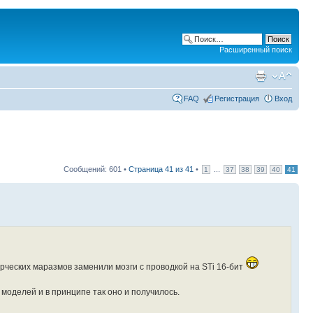
Расширенный поиск
FAQ
Регистрация
Вход
Сообщений: 601 •
Страница
41
из
41
•
...
1
37
38
39
40
41
арческих маразмов заменили мозги с проводкой на STi 16-бит
моделей и в принципе так оно и получилось.