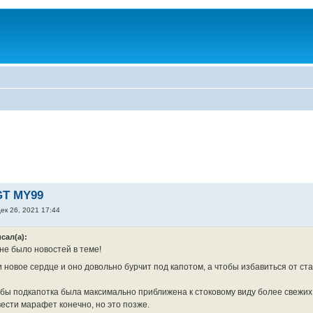
GT MY99
ек 26, 2021 17:44
исал(а):
не было новостей в теме!
и новое сердце и оно довольно бурчит под капотом, а чтобы избавиться от ст
обы подкапотка была максимально приближена к стоковому виду более свежих 
ести марафет конечно, но это позже.