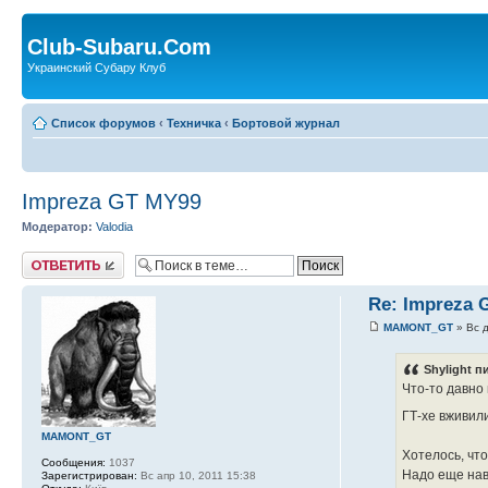
Club-Subaru.Com
Украинский Субару Клуб
Список форумов
‹
Техничка
‹
Бортовой журнал
Impreza GT MY99
Модератор:
Valodia
Ответить
Re: Impreza 
MAMONT_GT
» Вс д
Shylight п
Что-то давно 
ГТ-хе вживил
MAMONT_GT
Хотелось, чт
Сообщения:
1037
Надо еще нав
Зарегистрирован:
Вс апр 10, 2011 15:38