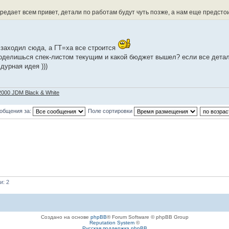
ередает всем привет, детали по работам будут чуть позже, а нам еще предсто
 заходил сюда, а ГТ=ха все строится
поделишься спек-листом текущим и какой бюджет вышел? если все детал
дурная идея )))
2000 JDM Black & White
ообщения за:
Поле сортировки
и: 2
Создано на основе
phpBB
® Forum Software © phpBB Group
Reputation System
©
Русская поддержка phpBB